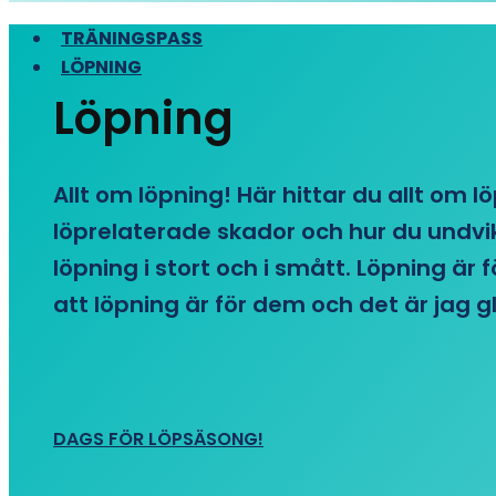
TRÄNINGSPASS
LÖPNING
Löpning
Allt om löpning! Här hittar du allt om l
löprelaterade skador och hur du undvike
löpning i stort och i smått. Löpning är
att löpning är för dem och det är jag gl
DAGS FÖR LÖPSÄSONG!