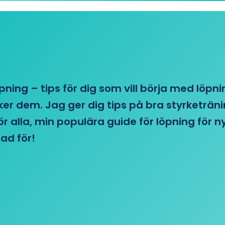
öpning – tips för dig som vill börja med löpn
r dem. Jag ger dig tips på bra styrketränin
 för alla, min populära guide för löpning för
ad för!