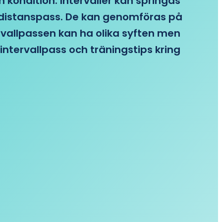
n kondition. Intervaller kan springas
re distanspass. De kan genomföras på
ervallpassen kan ha olika syften men
intervallpass och träningstips kring