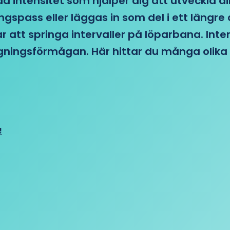
d intensitet som hjälper dig att utveckla di
ngspass eller läggas in som del i ett läng
ar att springa intervaller på löparbana. Int
tagningsförmågan. Här hittar du många olika 
!