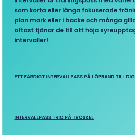
Intervaller är träningspass med variera
som korta eller långa fokuserade träni
plan mark eller i backe och många gill
oftast tjänar de till att höja syreupp
intervaller!
ETT FÄRDIGT INTERVALLPASS PÅ LÖPBAND TILL DIG
INTERVALLPASS TRIO PÅ TRÖSKEL