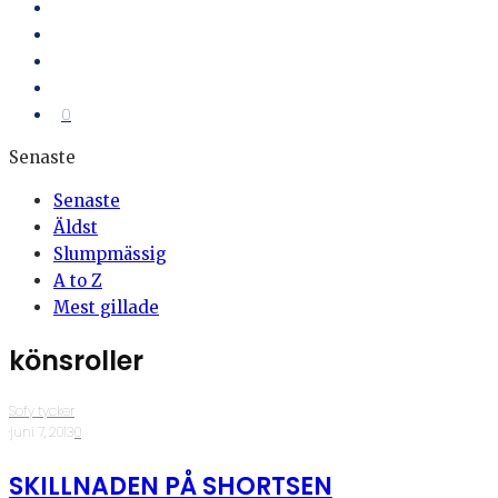
0
Senaste
Senaste
Äldst
Slumpmässig
A to Z
Mest gillade
könsroller
Sofy tycker
·
juni 7, 2013
·
0
SKILLNADEN PÅ SHORTSEN