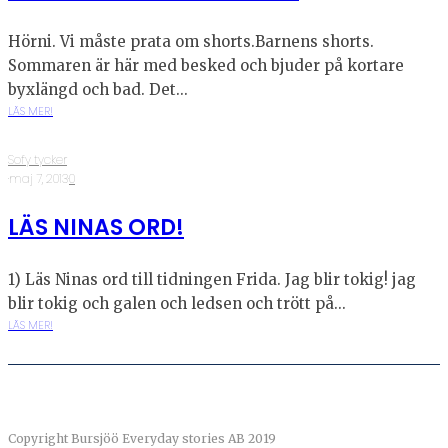
Hörni. Vi måste prata om shorts.Barnens shorts.
Sommaren är här med besked och bjuder på kortare
byxlängd och bad. Det...
LÄS MER!
Sofy tycker
·
maj 7, 2013
·
0
LÄS NINAS ORD!
1) Läs Ninas ord till tidningen Frida. Jag blir tokig! jag
blir tokig och galen och ledsen och trött på...
LÄS MER!
Copyright Bursjöö Everyday stories AB 2019