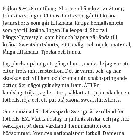
Pojkar 92-128 centilong. Shortsen hånskrattar åt mig
från sina stänger. Chinosshorts som går till knäna.
Jeansshorts som går till knäna. Rutiga bomullsshorts
som går till knäna. Ingen lila leopard. Shorts i
hängselbyxestyle, som hör och häpna går ända till
knäna! Sweatshirtshorts, ett trevligt och mjukt material,
långa till knäna. Tjocka och tunna.
Jag plockar på mig ett gäng shorts, exakt de jag var ute
efter, trots min frustration. Det är varmt och jag har
skoskav och vill hem och krama min snabbspringande
dotter. Ser något gult skymta fram. ÅH! En
landslagströja! Jag ler stort, såklart att tjejen ska ha en
fotbollströja och ett par blå sköna sweatshirtshorts.
Om en månad är det avspark. Sverige är värdland för
fotbolls-EM. Vårt landslag är ju fantastiska, och jag tror
verkligen på dem. Värdland, hemmanation och
högsommar. Sveriges nationalsport fotboll. Damerna