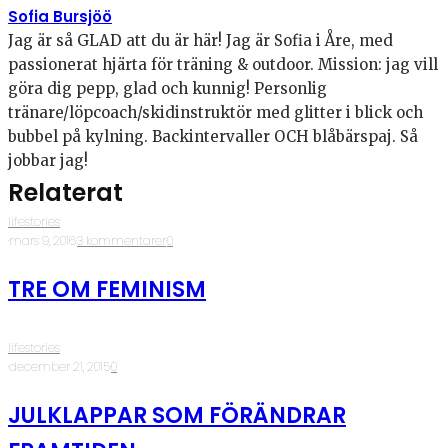
Sofia Bursjöö
Jag är så GLAD att du är här! Jag är Sofia i Åre, med
passionerat hjärta för träning & outdoor. Mission: jag vill
göra dig pepp, glad och kunnig! Personlig
tränare/löpcoach/skidinstruktör med glitter i blick och
bubbel på kylning. Backintervaller OCH blåbärspaj. Så
jobbar jag!
Relaterat
lifestories
·
mars 9, 2016
·
3 kommentarer
·
0
TRE OM FEMINISM
lifestories
·
december 21, 2015
·
0
JULKLAPPAR SOM FÖRÄNDRAR