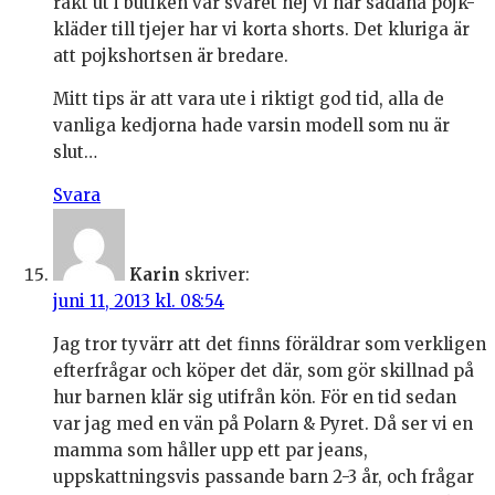
rakt ut i butiken var svaret nej vi har sådana pojk-
kläder till tjejer har vi korta shorts. Det kluriga är
att pojkshortsen är bredare.
Mitt tips är att vara ute i riktigt god tid, alla de
vanliga kedjorna hade varsin modell som nu är
slut…
Svara
Karin
skriver:
juni 11, 2013 kl. 08:54
Jag tror tyvärr att det finns föräldrar som verkligen
efterfrågar och köper det där, som gör skillnad på
hur barnen klär sig utifrån kön. För en tid sedan
var jag med en vän på Polarn & Pyret. Då ser vi en
mamma som håller upp ett par jeans,
uppskattningsvis passande barn 2-3 år, och frågar