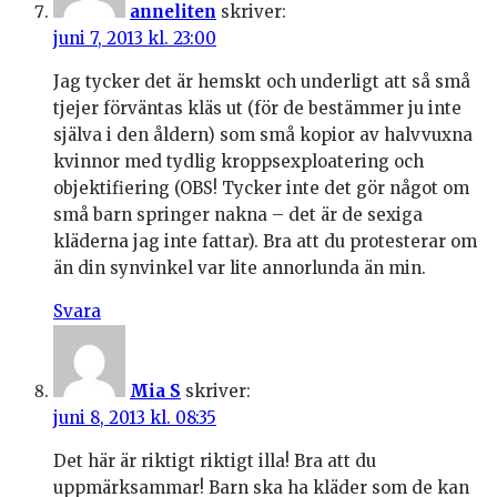
anneliten
skriver:
juni 7, 2013 kl. 23:00
Jag tycker det är hemskt och underligt att så små
tjejer förväntas kläs ut (för de bestämmer ju inte
själva i den åldern) som små kopior av halvvuxna
kvinnor med tydlig kroppsexploatering och
objektifiering (OBS! Tycker inte det gör något om
små barn springer nakna – det är de sexiga
kläderna jag inte fattar). Bra att du protesterar om
än din synvinkel var lite annorlunda än min.
Svara
Mia S
skriver:
juni 8, 2013 kl. 08:35
Det här är riktigt riktigt illa! Bra att du
uppmärksammar! Barn ska ha kläder som de kan