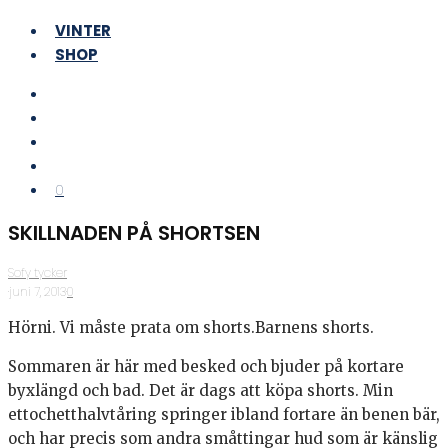
VINTER
SHOP
0
SKILLNADEN PÅ SHORTSEN
Sofy tycker
·
juni 7, 2013
·
0
Hörni. Vi måste prata om shorts.Barnens shorts.
Sommaren är här med besked och bjuder på kortare
byxlängd och bad. Det är dags att köpa shorts. Min
ettochetthalvtåring springer ibland fortare än benen bär,
och har precis som andra småttingar hud som är känslig