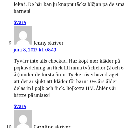
leka i. De här kan ju knappt täcka blöjan på de små
barnen!
Svara
Jenny
skriver:
juni 8, 2013 kl. 08:49
Tyvärr inte alls chockad. Har köpt mer kläder på
pojkavdelning än flick till mina två flickor (2 och 6
år) under de första åren. Tycker överhuvudtaget
att det är sjukt att kläder för barn i 0-2 års ålder
delas in i pojk och flick. Bojkotta HM. Åhléns är
bättre på unisex!
Svara
Caroline
skriver: