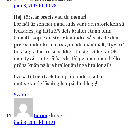
juni 8, 2013 kl. 10:28
Hej, förstår precis vad du menar!
För nåt år sen när mina kids var i den storleken så
lyckades jag hitta 3/4 dels brallor i tunn tunn
bomull.. köpte en storlek mindre så slutade dom
precis under knäna o skyddade maximalt, ”tyvärr”
fick jag ta ljus rosa! Väldigt flickigt vilket är OK
men tyvärr inte så ”stryk” tåliga, men men hellre
gröna knän på bra brallor än inga brallor alls…
Lycka till och tack för spännande o kul o
motiverande läsning här på din blogg!
Svara
Jonna
skriver:
juni 8, 2013 kl. 13:23