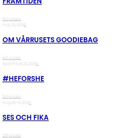
FRAMTIDEN
Sofy tycker
·
maj 29, 2015
·
0
OM VÅRRUSETS GOODIEBAG
Sofy tycker
·
september 24, 2014
·
0
#HEFORSHE
Sofy tycker
·
augusti 14, 2014
·
0
SES OCH FIKA
Sofy tycker