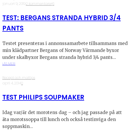
·
januari 9, 2019
·
2 kommentarer
·
6
TEST: BERGANS STRANDA HYBRID 3/4
PANTS
Testet presenteras i annonssamarbete tillsammans med
min klädpartner Bergans of Norway Värmande byxor
under skalbyxor Bergans stranda hybrid 3/4 pants...
LÄS MER!
Recept och mattips
·
april 4, 2014
·
0
TEST PHILIPS SOUPMAKER
Idag var/är det morotens dag – och jag passade på att
äta morotssoppa till lunch och också testinviga den
soppmaskin...