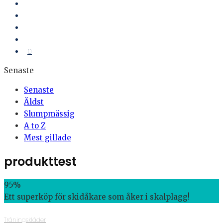
0
Senaste
Senaste
Äldst
Slumpmässig
A to Z
Mest gillade
produkttest
95
%
Ett superköp för skidåkare som åker i skalplagg!
Träningskläder