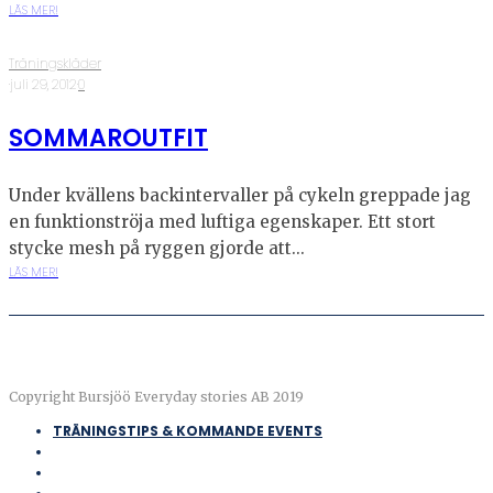
LÄS MER!
Träningskläder
·
juli 29, 2012
·
0
SOMMAROUTFIT
Under kvällens backintervaller på cykeln greppade jag
en funktionströja med luftiga egenskaper. Ett stort
stycke mesh på ryggen gjorde att...
LÄS MER!
Copyright Bursjöö Everyday stories AB 2019
TRÄNINGSTIPS & KOMMANDE EVENTS