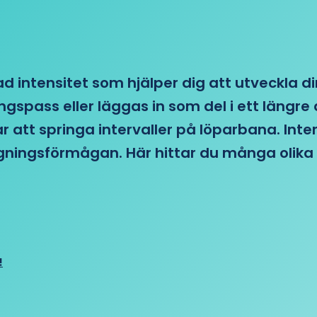
d intensitet som hjälper dig att utveckla di
ngspass eller läggas in som del i ett läng
ar att springa intervaller på löparbana. Int
tagningsförmågan. Här hittar du många olika 
!