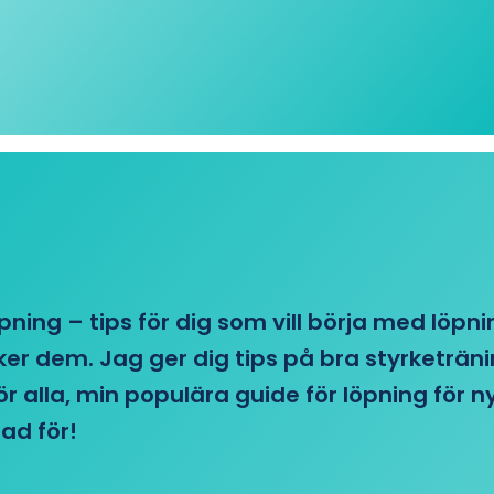
öpning – tips för dig som vill börja med löpn
r dem. Jag ger dig tips på bra styrketränin
 för alla, min populära guide för löpning för
ad för!