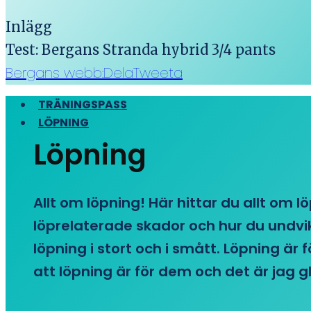
Inlägg
Test: Bergans Stranda hybrid 3/4 pants
Bergans webb:
Dela
Tweeta
TRÄNINGSPASS
LÖPNING
Löpning
Allt om löpning! Här hittar du allt om l
löprelaterade skador och hur du undvike
löpning i stort och i smått. Löpning är
att löpning är för dem och det är jag gl