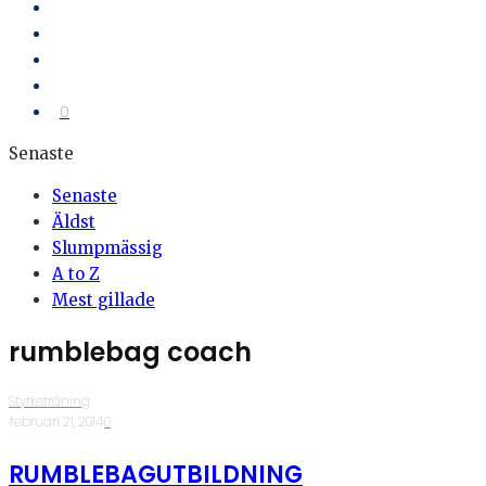
0
Senaste
Senaste
Äldst
Slumpmässig
A to Z
Mest gillade
rumblebag coach
Styrketräning
·
februari 21, 2014
·
0
RUMBLEBAGUTBILDNING