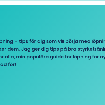
öpning – tips för dig som vill börja med löpn
r dem. Jag ger dig tips på bra styrketränin
 för alla, min populära guide för löpning för
ad för!