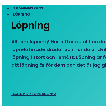
TRÄNINGSPASS
LÖPNING
Löpning
Allt om löpning! Här hittar du allt om l
löprelaterade skador och hur du undvike
löpning i stort och i smått. Löpning är
att löpning är för dem och det är jag gl
DAGS FÖR LÖPSÄSONG!