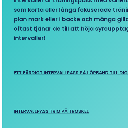
Intervaller är träningspass med variera
som korta eller långa fokuserade träni
plan mark eller i backe och många gill
oftast tjänar de till att höja syreupp
intervaller!
ETT FÄRDIGT INTERVALLPASS PÅ LÖPBAND TILL DIG
INTERVALLPASS TRIO PÅ TRÖSKEL