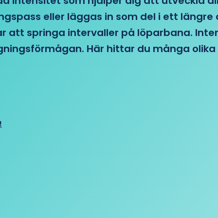
d intensitet som hjälper dig att utveckla di
ngspass eller läggas in som del i ett läng
ar att springa intervaller på löparbana. Int
tagningsförmågan. Här hittar du många olika 
!