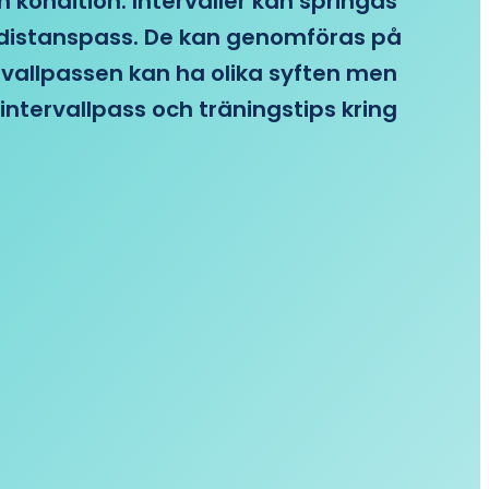
n kondition. Intervaller kan springas
re distanspass. De kan genomföras på
ervallpassen kan ha olika syften men
intervallpass och träningstips kring