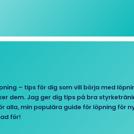
öpning – tips för dig som vill börja med löpn
r dem. Jag ger dig tips på bra styrketränin
 för alla, min populära guide för löpning för
ad för!