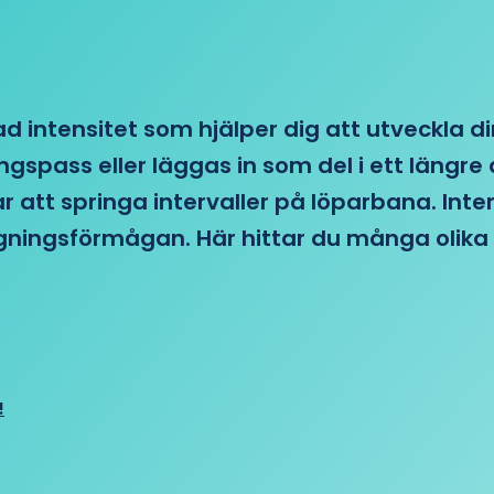
d intensitet som hjälper dig att utveckla di
ngspass eller läggas in som del i ett läng
ar att springa intervaller på löparbana. Int
tagningsförmågan. Här hittar du många olika 
!