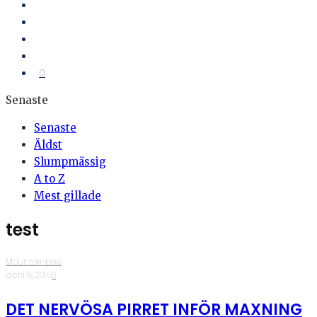
0
Senaste
Senaste
Äldst
Slumpmässig
A to Z
Mest gillade
test
Mountainbike
·
april 8, 2015
·
0
DET NERVÖSA PIRRET INFÖR MAXNING