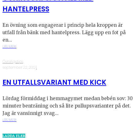
HANTELPRESS
En övning som engagerar i princip hela kroppen är
utfall från bänk med hantelpress. Lägg upp en fot på
en...
LÄS MER!
Övningstips
·
september 22, 2012
·
1
EN UTFALLSVARIANT MED KICK
Lördag förmiddag i hemmagymet medan bebén sov: 30
minuter benträning och så lite pullupsvarianter på det.
Jag är vansinnigt svag...
LÄS MER!
LADDA FLER