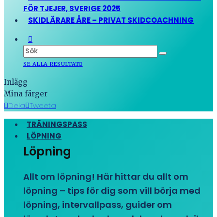
FÖR TJEJER, SVERIGE 2025
SKIDLÄRARE ÅRE – PRIVAT SKIDCOACHNING
SE ALLA RESULTAT
Inlägg
Mina färger
Dela
Tweeta
TRÄNINGSPASS
LÖPNING
Löpning
Allt om löpning! Här hittar du allt om
löpning – tips för dig som vill börja med
löpning, intervallpass, guider om