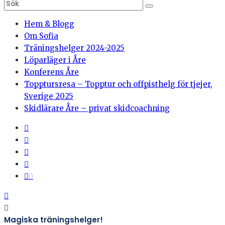
Hem & Blogg
Om Sofia
Träningshelger 2024-2025
Löparläger i Åre
Konferens Åre
Topptursresa – Topptur och offpisthelg för tjejer,
Sverige 2025
Skidlärare Åre – privat skidcoachning
0
Magiska träningshelger!