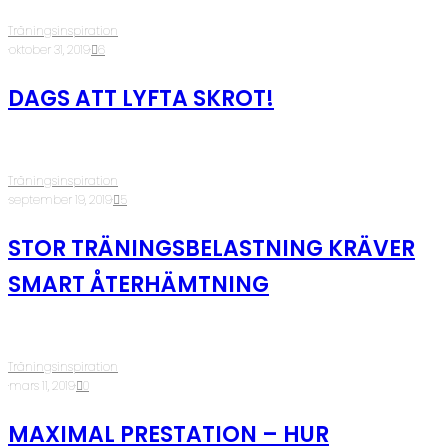
Träningsinspiration
·
oktober 31, 2019
·
6
DAGS ATT LYFTA SKROT!
Träningsinspiration
·
september 19, 2019
·
5
STOR TRÄNINGSBELASTNING KRÄVER
SMART ÅTERHÄMTNING
Träningsinspiration
·
mars 11, 2019
·
0
MAXIMAL PRESTATION – HUR