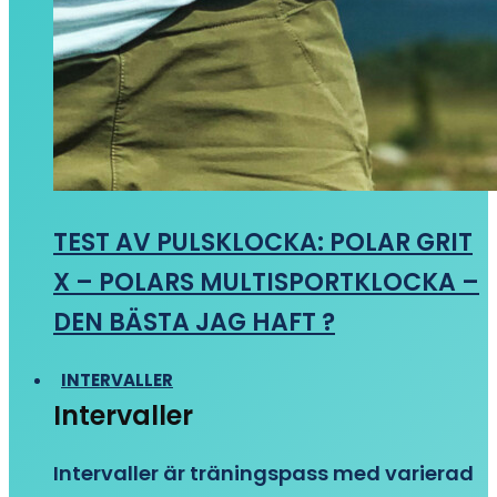
TEST AV PULSKLOCKA: POLAR GRIT
X – POLARS MULTISPORTKLOCKA –
DEN BÄSTA JAG HAFT ?
INTERVALLER
Intervaller
Intervaller är träningspass med varierad