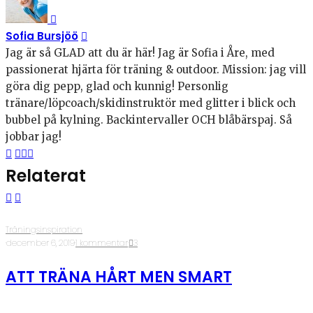
Sofia Bursjöö
Jag är så GLAD att du är här! Jag är Sofia i Åre, med
passionerat hjärta för träning & outdoor. Mission: jag vill
göra dig pepp, glad och kunnig! Personlig
tränare/löpcoach/skidinstruktör med glitter i blick och
bubbel på kylning. Backintervaller OCH blåbärspaj. Så
jobbar jag!
Relaterat
Träningsinspiration
·
december 6, 2019
·
1 kommentar
·
3
ATT TRÄNA HÅRT MEN SMART