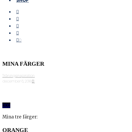
SHOP
0
MINA FÄRGER
Träningsinspiration
·
december 6, 2018
·
1
Mina tre färger:
ORANGE