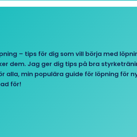
öpning – tips för dig som vill börja med löpn
r dem. Jag ger dig tips på bra styrketränin
 för alla, min populära guide för löpning för
ad för!