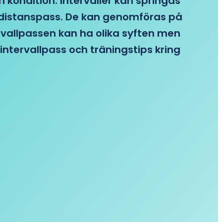
n kondition. Intervaller kan springas
re distanspass. De kan genomföras på
ervallpassen kan ha olika syften men
intervallpass och träningstips kring