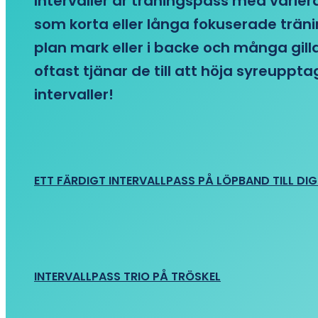
Intervaller är träningspass med variera
som korta eller långa fokuserade träni
plan mark eller i backe och många gill
oftast tjänar de till att höja syreupp
intervaller!
ETT FÄRDIGT INTERVALLPASS PÅ LÖPBAND TILL DIG
INTERVALLPASS TRIO PÅ TRÖSKEL