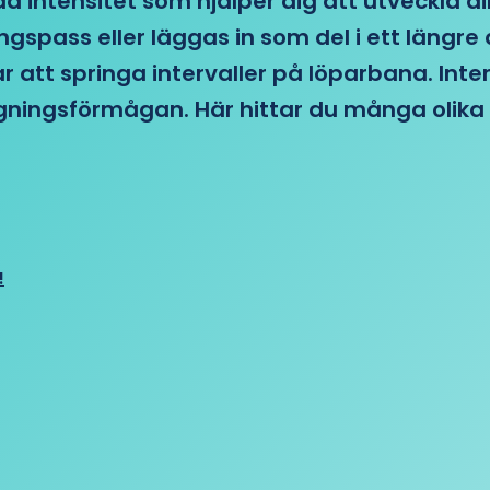
d intensitet som hjälper dig att utveckla di
ngspass eller läggas in som del i ett läng
ar att springa intervaller på löparbana. Int
tagningsförmågan. Här hittar du många olika 
!