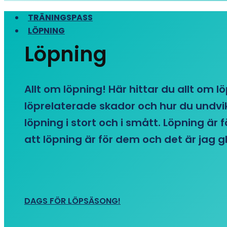
TRÄNINGSPASS
LÖPNING
Löpning
Allt om löpning! Här hittar du allt om l
löprelaterade skador och hur du undvike
löpning i stort och i smått. Löpning är
att löpning är för dem och det är jag gl
DAGS FÖR LÖPSÄSONG!