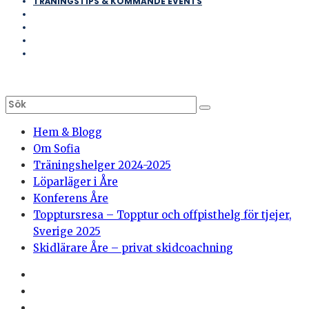
TRÄNINGSTIPS & KOMMANDE EVENTS
Hem & Blogg
Om Sofia
Träningshelger 2024-2025
Löparläger i Åre
Konferens Åre
Topptursresa – Topptur och offpisthelg för tjejer,
Sverige 2025
Skidlärare Åre – privat skidcoachning