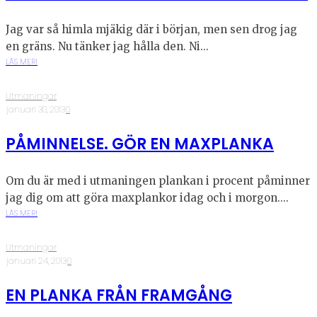
Jag var så himla mjäkig där i början, men sen drog jag
en gräns. Nu tänker jag hålla den. Ni...
LÄS MER!
Utmaningar
·
januari 30, 2013
·
0
PÅMINNELSE. GÖR EN MAXPLANKA
Om du är med i utmaningen plankan i procent påminner
jag dig om att göra maxplankor idag och i morgon....
LÄS MER!
Utmaningar
·
januari 24, 2013
·
0
EN PLANKA FRÅN FRAMGÅNG