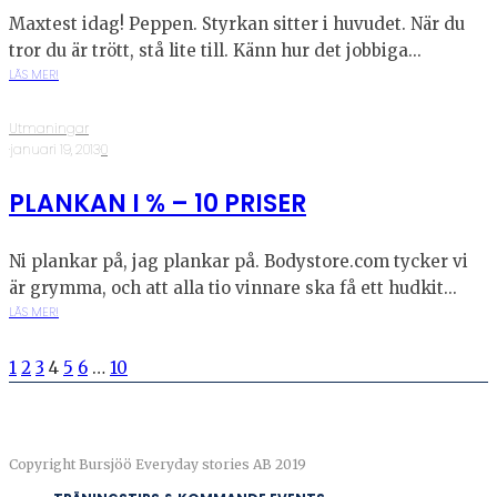
Maxtest idag! Peppen. Styrkan sitter i huvudet. När du
tror du är trött, stå lite till. Känn hur det jobbiga...
LÄS MER!
Utmaningar
·
januari 19, 2013
·
0
PLANKAN I % – 10 PRISER
Ni plankar på, jag plankar på. Bodystore.com tycker vi
är grymma, och att alla tio vinnare ska få ett hudkit...
LÄS MER!
1
2
3
4
5
6
…
10
Copyright Bursjöö Everyday stories AB 2019