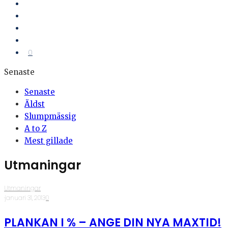
0
Senaste
Senaste
Äldst
Slumpmässig
A to Z
Mest gillade
Utmaningar
Utmaningar
·
januari 31, 2013
·
0
PLANKAN I % – ANGE DIN NYA MAXTID!