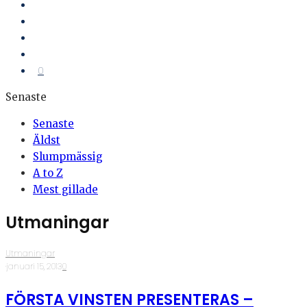
0
Senaste
Senaste
Äldst
Slumpmässig
A to Z
Mest gillade
Utmaningar
Utmaningar
·
januari 15, 2013
·
0
FÖRSTA VINSTEN PRESENTERAS –