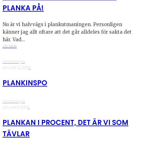
PLANKA PÅ!
Nu är vi halvvägs i plankutmaningen. Personligen
känner jag allt oftare att det går alldeles för sakta det
här. Vad...
LÄS MER!
Utmaningar
·
januari 12, 2013
·
0
PLANKINSPO
Utmaningar
·
januari 6, 2013
·
0
PLANKAN I PROCENT, DET ÄR VI SOM
TÄVLAR