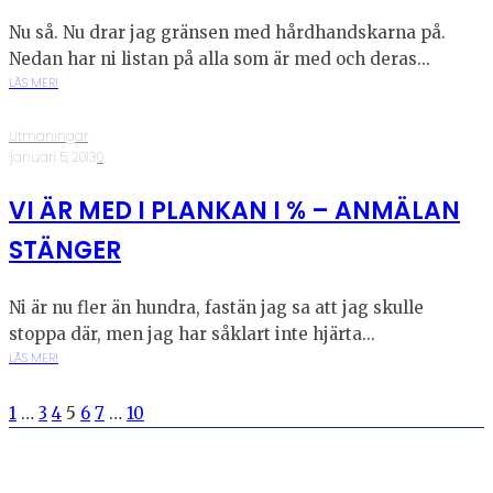
Nu så. Nu drar jag gränsen med hårdhandskarna på.
Nedan har ni listan på alla som är med och deras...
LÄS MER!
Utmaningar
·
januari 5, 2013
·
0
VI ÄR MED I PLANKAN I % – ANMÄLAN
STÄNGER
Ni är nu fler än hundra, fastän jag sa att jag skulle
stoppa där, men jag har såklart inte hjärta...
LÄS MER!
1
…
3
4
5
6
7
…
10