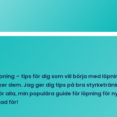
öpning – tips för dig som vill börja med löpn
r dem. Jag ger dig tips på bra styrketränin
 för alla, min populära guide för löpning för
ad för!