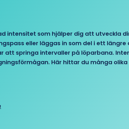
d intensitet som hjälper dig att utveckla di
ngspass eller läggas in som del i ett läng
ar att springa intervaller på löparbana. Int
tagningsförmågan. Här hittar du många olika 
!