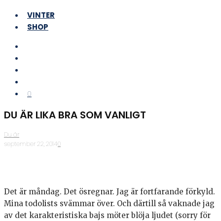
VINTER
SHOP
0
DU ÄR LIKA BRA SOM VANLIGT
Du är
·
september 22, 2014
·
0
Det är måndag. Det ösregnar. Jag är fortfarande förkyld.
Mina todolists svämmar över. Och därtill så vaknade jag
av det karakteristiska bajs möter blöja ljudet (sorry för