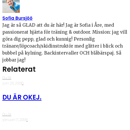
Sofia Bursjöö
Jag är så GLAD att du är här! Jag är Sofia i Åre, med
passionerat hjärta för träning & outdoor. Mission: jag vill
göra dig pepp, glad och kunnig! Personlig
tränare/löpcoach/skidinstruktör med glitter i blick och
bubbel på kylning. Backintervaller OCH blåbärspaj. Så
jobbar jag!
Relaterat
Du är
·
juni 26, 2013
·
0
DU ÄR OKEJ.
Du är
·
januari 17, 2013
·
0