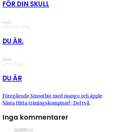
FÖR DIN SKULL
Du är
·
oktober 30, 2012
·
0
DU ÄR.
Du är
·
juli 20, 2012
·
0
DU ÄR
Föregående
Smoothie med mango och äpple
Nästa
Hitta träningskompisar!- Del två.
Inga kommentarer