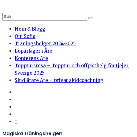
Hem & Blogg
Om Sofia
Träningshelger 2024-2025
Löparläger i Åre
Konferens Åre
Topptursresa – Topptur och offpisthelg för tjejer,
Sverige 2025
Skidlärare Åre – privat skidcoachning
0
Magiska träningshelger!