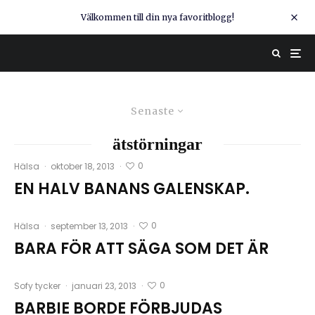
Välkommen till din nya favoritblogg!
Senaste
ätstörningar
0
Hälsa
·
oktober 18, 2013
·
EN HALV BANANS GALENSKAP.
0
Hälsa
·
september 13, 2013
·
BARA FÖR ATT SÄGA SOM DET ÄR
0
Sofy tycker
·
januari 23, 2013
·
BARBIE BORDE FÖRBJUDAS