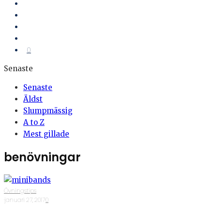
0
Senaste
Senaste
Äldst
Slumpmässig
A to Z
Mest gillade
benövningar
Övningstips
·
januari 27, 2017
·
0