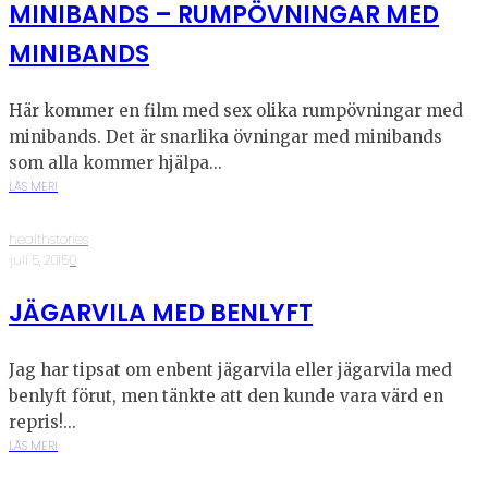
MINIBANDS – RUMPÖVNINGAR MED
MINIBANDS
Här kommer en film med sex olika rumpövningar med
minibands. Det är snarlika övningar med minibands
som alla kommer hjälpa...
LÄS MER!
healthstories
·
juli 5, 2015
·
0
JÄGARVILA MED BENLYFT
Jag har tipsat om enbent jägarvila eller jägarvila med
benlyft förut, men tänkte att den kunde vara värd en
repris!...
LÄS MER!