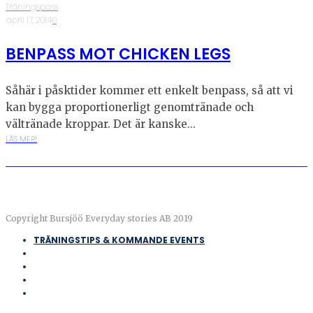
Träningspass
·
april 17, 2014
·
0
BENPASS MOT CHICKEN LEGS
Såhär i påsktider kommer ett enkelt benpass, så att vi
kan bygga proportionerligt genomtränade och
vältränade kroppar. Det är kanske...
LÄS MER!
Copyright Bursjöö Everyday stories AB 2019
TRÄNINGSTIPS & KOMMANDE EVENTS