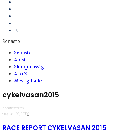
0
Senaste
Senaste
Äldst
Slumpmässig
A to Z
Mest gillade
cykelvasan2015
healthstories
·
augusti 16, 2015
·
0
RACE REPORT CYKELVASAN 2015