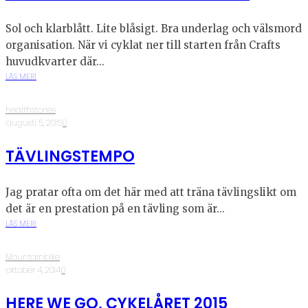
Sol och klarblått. Lite blåsigt. Bra underlag och välsmord
organisation. När vi cyklat ner till starten från Crafts
huvudkvarter där...
LÄS MER!
healthstories
·
augusti 5, 2015
·
0
TÄVLINGSTEMPO
Jag pratar ofta om det här med att träna tävlingslikt om
det är en prestation på en tävling som är...
LÄS MER!
Mountainbike
·
oktober 4, 2014
·
0
HERE WE GO, CYKELÅRET 2015