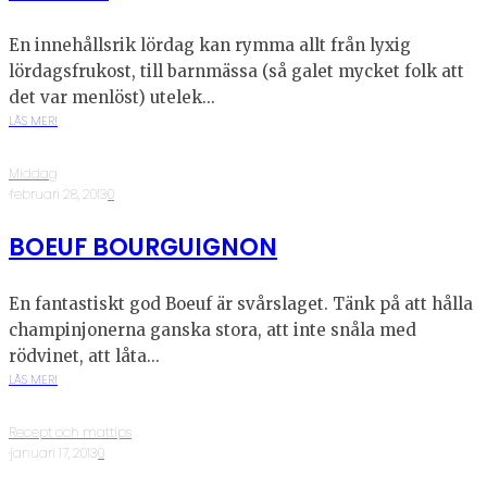
En innehållsrik lördag kan rymma allt från lyxig
lördagsfrukost, till barnmässa (så galet mycket folk att
det var menlöst) utelek...
LÄS MER!
Middag
·
februari 28, 2013
·
0
BOEUF BOURGUIGNON
En fantastiskt god Boeuf är svårslaget. Tänk på att hålla
champinjonerna ganska stora, att inte snåla med
rödvinet, att låta...
LÄS MER!
Recept och mattips
·
januari 17, 2013
·
0