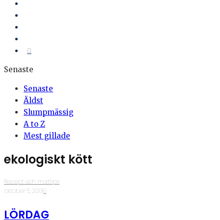
0
Senaste
Senaste
Äldst
Slumpmässig
A to Z
Mest gillade
ekologiskt kött
Recept och mattips
·
oktober 5, 2013
·
0
LÖRDAG