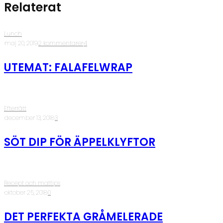
Relaterat
Lunch
·
maj 20, 2019
·
2 kommentarer
·
4
UTEMAT: FALAFELWRAP
Efterrätt
·
december 13, 2018
·
3
SÖT DIP FÖR ÄPPELKLYFTOR
Recept och mattips
·
oktober 25, 2018
·
0
DET PERFEKTA GRÅMELERADE