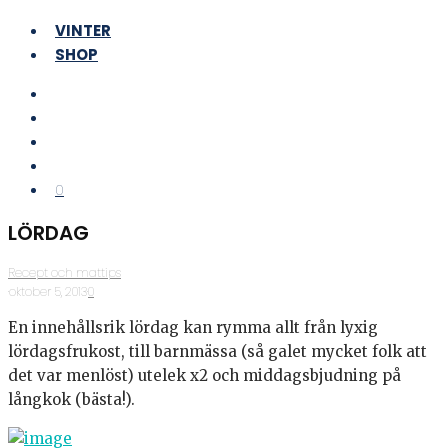
VINTER
SHOP
0
LÖRDAG
Recept och mattips
·
oktober 5, 2013
·
0
En innehållsrik lördag kan rymma allt från lyxig
lördagsfrukost, till barnmässa (så galet mycket folk att
det var menlöst) utelek x2 och middagsbjudning på
långkok (bästa!).