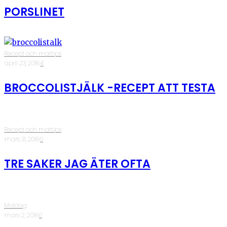
PORSLINET
Recept och mattips
·
april 23, 2018
·
4
BROCCOLISTJÄLK -RECEPT ATT TESTA
Recept och mattips
·
mars 31, 2018
·
0
TRE SAKER JAG ÄTER OFTA
Middag
·
mars 2, 2018
·
0