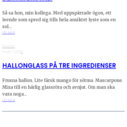
Så sa hon, min kollega. Med uppspärrade ögon, ett
leende som spred sig tills hela ansiktet lyste som en
sol...
LÄS MER!
Efterrätt
·
mars 7, 2013
·
0
HALLONGLASS PÅ TRE INGREDIENSER
Frusna hallon. Lite färsk mango för sötma. Mascarpone.
Mixa till en härlig glassröra och avnjut. Om man ska
vara noga...
LÄS MER!