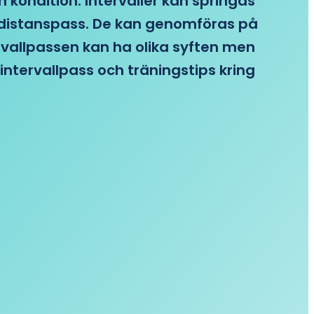
n kondition. Intervaller kan springas
re distanspass. De kan genomföras på
ervallpassen kan ha olika syften men
intervallpass och träningstips kring