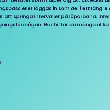
d intensitet som hjälper dig att utveckla di
ngspass eller läggas in som del i ett läng
ar att springa intervaller på löparbana. Int
tagningsförmågan. Här hittar du många olika 
!