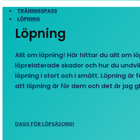
TRÄNINGSPASS
LÖPNING
Löpning
Allt om löpning! Här hittar du allt om l
löprelaterade skador och hur du undvike
löpning i stort och i smått. Löpning är
att löpning är för dem och det är jag gl
DAGS FÖR LÖPSÄSONG!