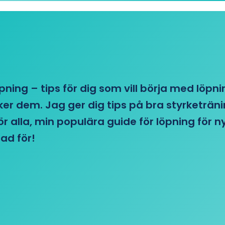
öpning – tips för dig som vill börja med löpn
r dem. Jag ger dig tips på bra styrketränin
 för alla, min populära guide för löpning för
ad för!