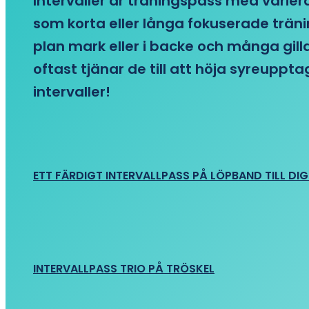
Intervaller är träningspass med variera
som korta eller långa fokuserade träni
plan mark eller i backe och många gill
oftast tjänar de till att höja syreupp
intervaller!
ETT FÄRDIGT INTERVALLPASS PÅ LÖPBAND TILL DIG
INTERVALLPASS TRIO PÅ TRÖSKEL