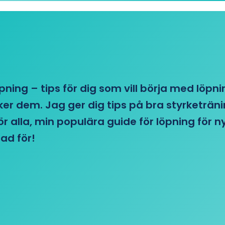
öpning – tips för dig som vill börja med löpn
r dem. Jag ger dig tips på bra styrketränin
 för alla, min populära guide för löpning för
ad för!