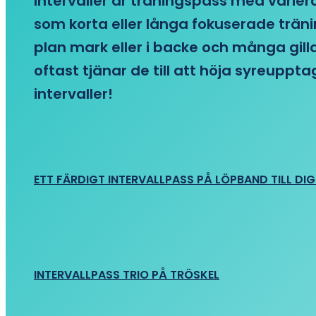
Intervaller är träningspass med variera
som korta eller långa fokuserade träni
plan mark eller i backe och många gill
oftast tjänar de till att höja syreupp
intervaller!
ETT FÄRDIGT INTERVALLPASS PÅ LÖPBAND TILL DIG
INTERVALLPASS TRIO PÅ TRÖSKEL