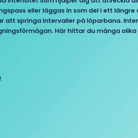
d intensitet som hjälper dig att utveckla di
ngspass eller läggas in som del i ett läng
ar att springa intervaller på löparbana. Int
tagningsförmågan. Här hittar du många olika 
!