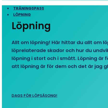
TRÄNINGSPASS
LÖPNING
Löpning
Allt om löpning! Här hittar du allt om l
löprelaterade skador och hur du undvike
löpning i stort och i smått. Löpning är
att löpning är för dem och det är jag gl
DAGS FÖR LÖPSÄSONG!