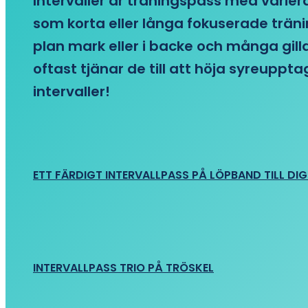
Intervaller är träningspass med variera
som korta eller långa fokuserade träni
plan mark eller i backe och många gill
oftast tjänar de till att höja syreupp
intervaller!
ETT FÄRDIGT INTERVALLPASS PÅ LÖPBAND TILL DIG
INTERVALLPASS TRIO PÅ TRÖSKEL