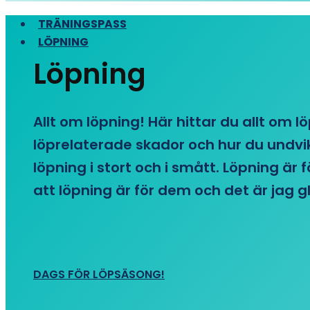
TRÄNINGSPASS
LÖPNING
Löpning
Allt om löpning! Här hittar du allt om l
löprelaterade skador och hur du undvike
löpning i stort och i smått. Löpning är
att löpning är för dem och det är jag gl
DAGS FÖR LÖPSÄSONG!