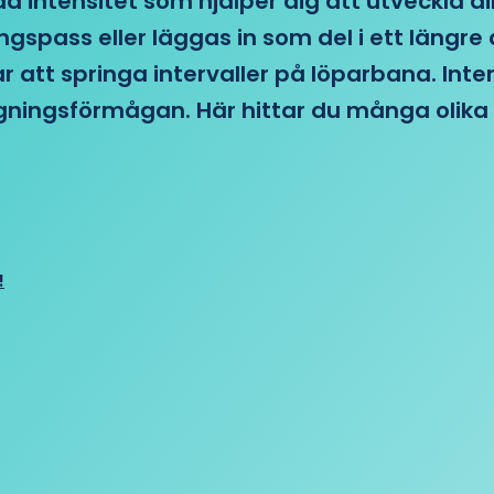
d intensitet som hjälper dig att utveckla di
ngspass eller läggas in som del i ett läng
ar att springa intervaller på löparbana. Int
tagningsförmågan. Här hittar du många olika 
!