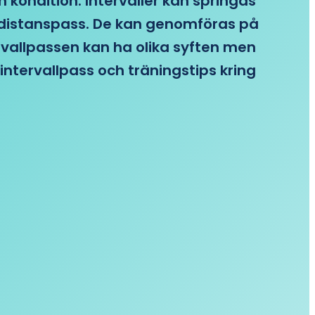
n kondition. Intervaller kan springas
re distanspass. De kan genomföras på
ervallpassen kan ha olika syften men
intervallpass och träningstips kring