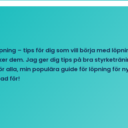
öpning – tips för dig som vill börja med löpn
r dem. Jag ger dig tips på bra styrketränin
 för alla, min populära guide för löpning för
ad för!