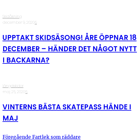
Skidåkning
·
december 9, 2020
·
5
UPPTAKT SKIDSÄSONG! ÅRE ÖPPNAR 18
DECEMBER – HÄNDER DET NÅGOT NYTT
I BACKARNA?
längdskidor
·
maj 25, 2020
·
5
VINTERNS BÄSTA SKATEPASS HÄNDE I
MAJ
Föregående
Fartlek som räddare