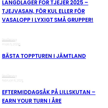
LÄNGDLÄGER FÖR TJEJER 2025 –
TJEJVASAN, FÖR KUL ELLER FÖR
VASALOPP I LYXIGT SMÅ GRUPPER!
Skidåkning
·
mars 5, 2021
·
6
BÄSTA TOPPTUREN I JÄMTLAND
Skidåkning
·
februari 8, 2021
·
1
EFTERMIDDAGSÅK PÅ LILLSKUTAN –
EARN YOUR TURN I ÅRE