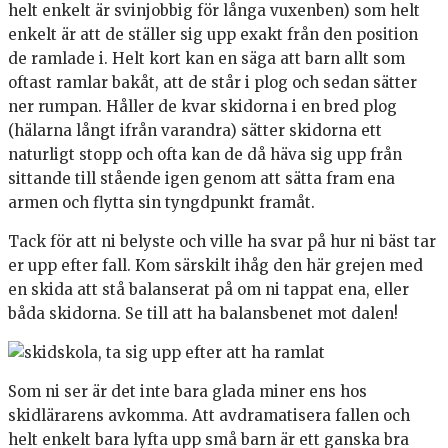
helt enkelt är svinjobbig för långa vuxenben) som helt
enkelt är att de ställer sig upp exakt från den position
de ramlade i. Helt kort kan en säga att barn allt som
oftast ramlar bakåt, att de står i plog och sedan sätter
ner rumpan. Håller de kvar skidorna i en bred plog
(hälarna långt ifrån varandra) sätter skidorna ett
naturligt stopp och ofta kan de då häva sig upp från
sittande till stående igen genom att sätta fram ena
armen och flytta sin tyngdpunkt framåt.
Tack för att ni belyste och ville ha svar på hur ni bäst tar
er upp efter fall. Kom särskilt ihåg den här grejen med
en skida att stå balanserat på om ni tappat ena, eller
båda skidorna. Se till att ha balansbenet mot dalen!
Som ni ser är det inte bara glada miner ens hos
skidlärarens avkomma. Att avdramatisera fallen och
helt enkelt bara lyfta upp små barn är ett ganska bra