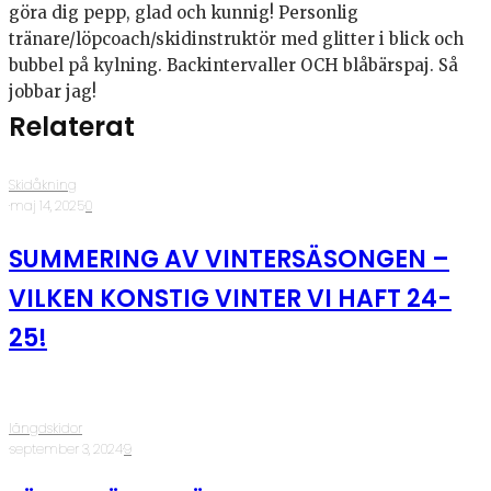
göra dig pepp, glad och kunnig! Personlig
tränare/löpcoach/skidinstruktör med glitter i blick och
bubbel på kylning. Backintervaller OCH blåbärspaj. Så
jobbar jag!
Relaterat
Skidåkning
·
maj 14, 2025
·
0
SUMMERING AV VINTERSÄSONGEN –
VILKEN KONSTIG VINTER VI HAFT 24-
25!
längdskidor
·
september 3, 2024
·
9