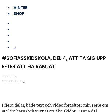
VINTER
SHOP
0
#SOFIASSKIDSKOLA, DEL 4, ATT TA SIG UPP
EFTER ATT HA RAMLAT
Skidåkning
·
februari 11, 2015
·
3
I flera delar, både text och video fortsätter min serie om
att lära barn (och vuxna) att åka skidor. Denna del