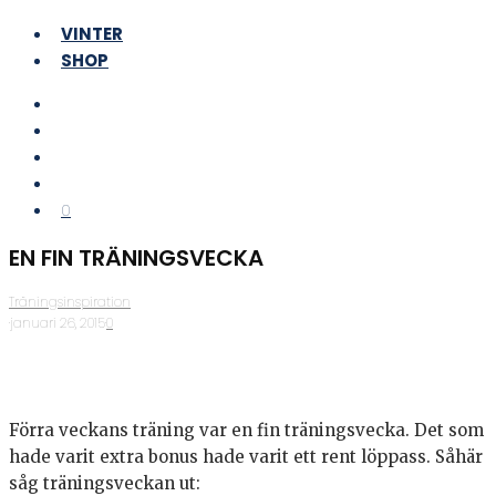
VINTER
SHOP
0
EN FIN TRÄNINGSVECKA
Träningsinspiration
·
januari 26, 2015
·
0
Förra veckans träning var en fin träningsvecka. Det som
hade varit extra bonus hade varit ett rent löppass. Såhär
såg träningsveckan ut: