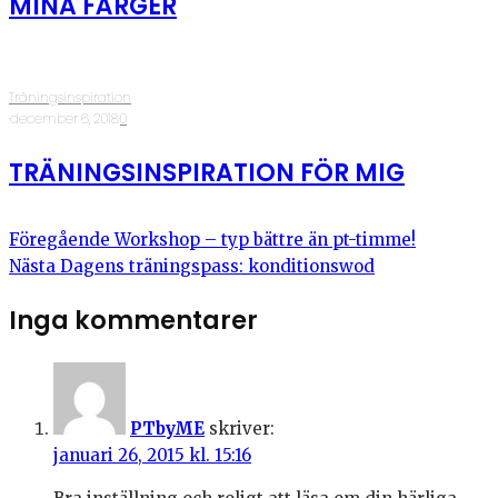
MINA FÄRGER
Träningsinspiration
·
december 6, 2018
·
0
TRÄNINGSINSPIRATION FÖR MIG
Föregående
Workshop – typ bättre än pt-timme!
Nästa
Dagens träningspass: konditionswod
Inga kommentarer
PTbyME
skriver:
januari 26, 2015 kl. 15:16