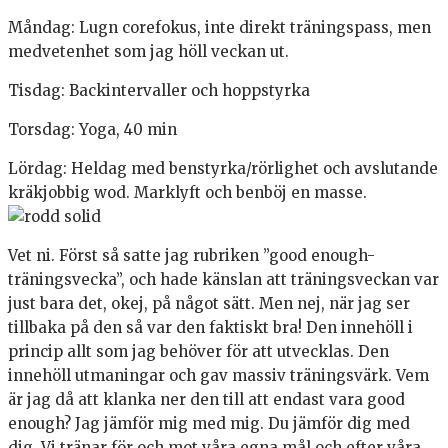
Måndag: Lugn corefokus, inte direkt träningspass, men
medvetenhet som jag höll veckan ut.
Tisdag: Backintervaller och hoppstyrka
Torsdag: Yoga, 40 min
Lördag: Heldag med benstyrka/rörlighet och avslutande
kräkjobbig wod. Marklyft och benböj en masse.
Vet ni. Först så satte jag rubriken ”good enough-
träningsvecka”, och hade känslan att träningsveckan var
just bara det, okej, på något sätt. Men nej, när jag ser
tillbaka på den så var den faktiskt bra! Den innehöll i
princip allt som jag behöver för att utvecklas. Den
innehöll utmaningar och gav massiv träningsvärk. Vem
är jag då att klanka ner den till att endast vara good
enough? Jag jämför mig med mig. Du jämför dig med
dig. Vi tränar för och mot våra egna mål och efter våra