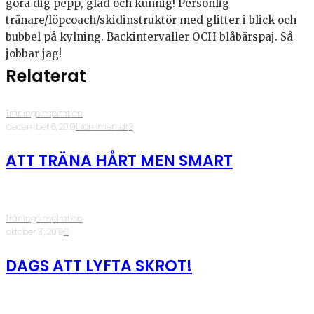
göra dig pepp, glad och kunnig! Personlig
tränare/löpcoach/skidinstruktör med glitter i blick och
bubbel på kylning. Backintervaller OCH blåbärspaj. Så
jobbar jag!
Relaterat
Träningsinspiration
·
december 6, 2019
·
1 kommentar
·
3
ATT TRÄNA HÅRT MEN SMART
Träningsinspiration
·
oktober 31, 2019
·
6
DAGS ATT LYFTA SKROT!