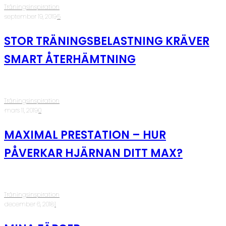
Träningsinspiration
·
september 19, 2019
·
5
STOR TRÄNINGSBELASTNING KRÄVER
SMART ÅTERHÄMTNING
Träningsinspiration
·
mars 11, 2019
·
0
MAXIMAL PRESTATION – HUR
PÅVERKAR HJÄRNAN DITT MAX?
Träningsinspiration
·
december 6, 2018
·
1