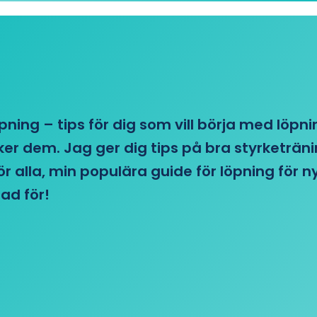
öpning – tips för dig som vill börja med löpn
r dem. Jag ger dig tips på bra styrketränin
 för alla, min populära guide för löpning för
ad för!