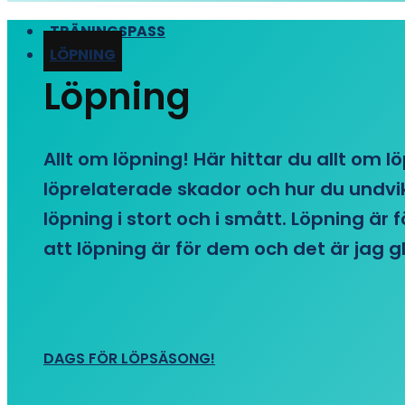
TRÄNINGSPASS
LÖPNING
Löpning
Allt om löpning! Här hittar du allt om l
löprelaterade skador och hur du undvike
löpning i stort och i smått. Löpning är
att löpning är för dem och det är jag gl
DAGS FÖR LÖPSÄSONG!