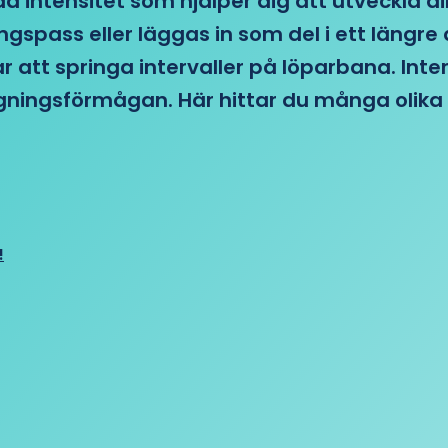
d intensitet som hjälper dig att utveckla di
ngspass eller läggas in som del i ett läng
ar att springa intervaller på löparbana. Int
tagningsförmågan. Här hittar du många olika 
!