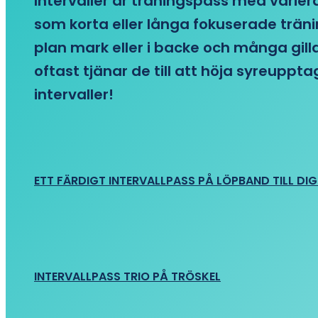
Intervaller är träningspass med variera
som korta eller långa fokuserade träni
plan mark eller i backe och många gill
oftast tjänar de till att höja syreupp
intervaller!
ETT FÄRDIGT INTERVALLPASS PÅ LÖPBAND TILL DIG
INTERVALLPASS TRIO PÅ TRÖSKEL