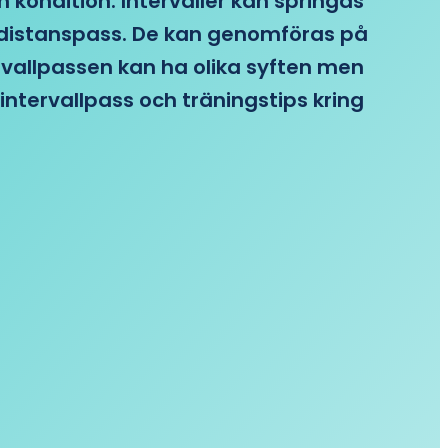
n kondition. Intervaller kan springas
re distanspass. De kan genomföras på
ervallpassen kan ha olika syften men
intervallpass och träningstips kring