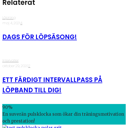
Relaterat
Löpning
·
maj 4, 2021
·
4
DAGS FÖR LÖPSÄSONG!
Intervaller
·
oktober 29, 2020
·
2
ETT FÄRDIGT INTERVALLPASS PÅ
LÖPBAND TILL DIG!
90
%
En suverän pulsklocka som ökar din träningsmotivation
och prestation!