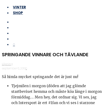
VINTER
SHOP
0
SPRINGANDE VINNARE OCH TÄVLANDE
Löpning
·
september 6, 2013
·
0
Så himla mycket springande det är just nu!
Tjejmilen i morgon (döden att jag glömde
startbeviset hemma och måste köa länge i morgon
förmiddag…. Men hey, det ordnar sig. Vi ses, jag
och Intersport är ert #1fan och vi ses i starzone