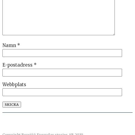
Namn
*
E-postadress
*
Webbplats
Copyright Bursjöö Everyday stories AB 2019