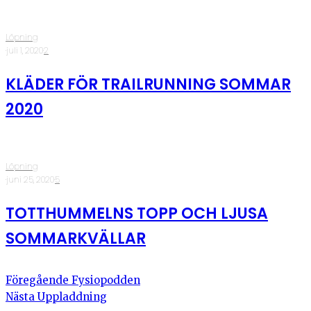
Löpning
·
juli 1, 2020
·
2
KLÄDER FÖR TRAILRUNNING SOMMAR
2020
Löpning
·
juni 25, 2020
·
5
TOTTHUMMELNS TOPP OCH LJUSA
SOMMARKVÄLLAR
Föregående
Fysiopodden
Nästa
Uppladdning