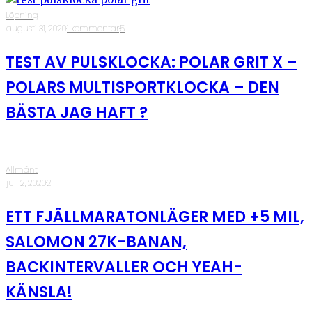
Löpning
·
augusti 31, 2020
·
1 kommentar
·
5
TEST AV PULSKLOCKA: POLAR GRIT X –
POLARS MULTISPORTKLOCKA – DEN
BÄSTA JAG HAFT ?
Allmänt
·
juli 2, 2020
·
2
ETT FJÄLLMARATONLÄGER MED +5 MIL,
SALOMON 27K-BANAN,
BACKINTERVALLER OCH YEAH-
KÄNSLA!