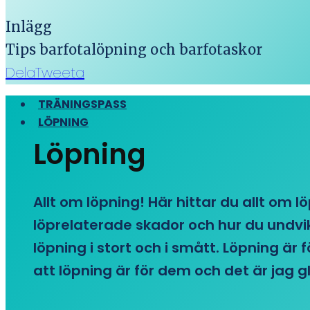
Inlägg
Tips barfotalöpning och barfotaskor
Dela
Tweeta
TRÄNINGSPASS
LÖPNING
Löpning
Allt om löpning! Här hittar du allt om l
löprelaterade skador och hur du undvike
löpning i stort och i smått. Löpning är
att löpning är för dem och det är jag gl