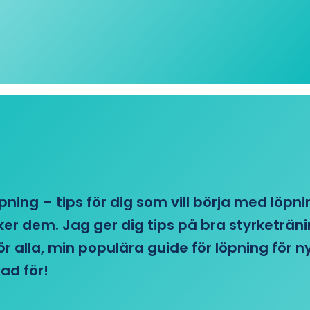
öpning – tips för dig som vill börja med löpn
r dem. Jag ger dig tips på bra styrketränin
 för alla, min populära guide för löpning för
ad för!