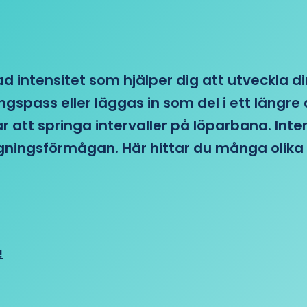
d intensitet som hjälper dig att utveckla di
ngspass eller läggas in som del i ett läng
ar att springa intervaller på löparbana. Int
tagningsförmågan. Här hittar du många olika 
!