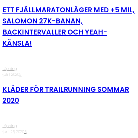
ETT FJÄLLMARATONLÄGER MED +5 MIL,
SALOMON 27K-BANAN,
BACKINTERVALLER OCH YEAH-
KÄNSLA!
Löpning
·
juli 1, 2020
·
2
KLÄDER FÖR TRAILRUNNING SOMMAR
2020
Löpning
·
juni 25, 2020
·
5