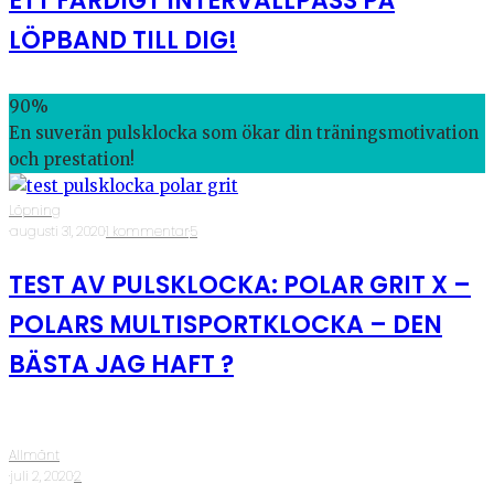
ETT FÄRDIGT INTERVALLPASS PÅ
LÖPBAND TILL DIG!
90
%
En suverän pulsklocka som ökar din träningsmotivation
och prestation!
Löpning
·
augusti 31, 2020
·
1 kommentar
·
5
TEST AV PULSKLOCKA: POLAR GRIT X –
POLARS MULTISPORTKLOCKA – DEN
BÄSTA JAG HAFT ?
Allmänt
·
juli 2, 2020
·
2