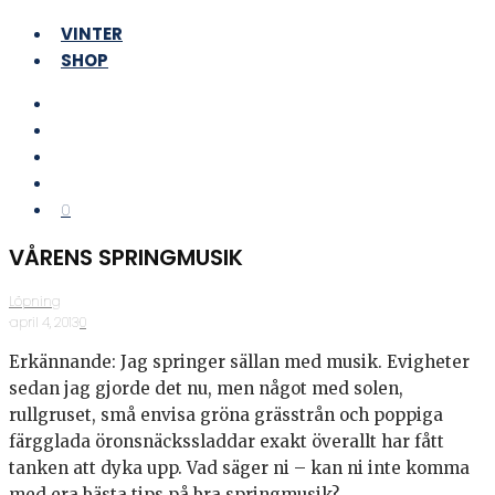
VINTER
SHOP
0
VÅRENS SPRINGMUSIK
Löpning
·
april 4, 2013
·
0
Erkännande: Jag springer sällan med musik. Evigheter
sedan jag gjorde det nu, men något med solen,
rullgruset, små envisa gröna grässtrån och poppiga
färgglada öronsnäckssladdar exakt överallt har fått
tanken att dyka upp. Vad säger ni – kan ni inte komma
med era bästa tips på bra springmusik?