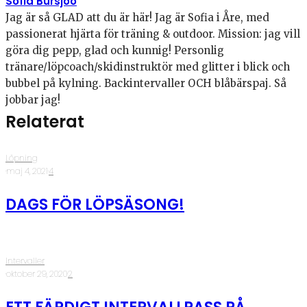
Sofia Bursjöö
Jag är så GLAD att du är här! Jag är Sofia i Åre, med
passionerat hjärta för träning & outdoor. Mission: jag vill
göra dig pepp, glad och kunnig! Personlig
tränare/löpcoach/skidinstruktör med glitter i blick och
bubbel på kylning. Backintervaller OCH blåbärspaj. Så
jobbar jag!
Relaterat
Löpning
·
maj 4, 2021
·
4
DAGS FÖR LÖPSÄSONG!
Intervaller
·
oktober 29, 2020
·
2