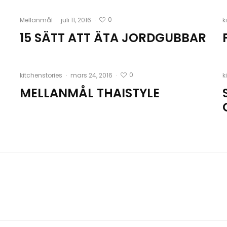
0
Mellanmål
·
juli 11, 2016
·
k
15 SÄTT ATT ÄTA JORDGUBBAR
0
kitchenstories
·
mars 24, 2016
·
k
MELLANMÅL THAISTYLE