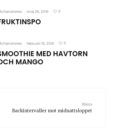
0
itchenstories
·
maj 26, 2016
·
FRUKTINSPO
0
itchenstories
·
februari 19, 2016
·
SMOOTHIE MED HAVTORN
OCH MANGO
Nästa
Backintervaller mot midnattsloppet