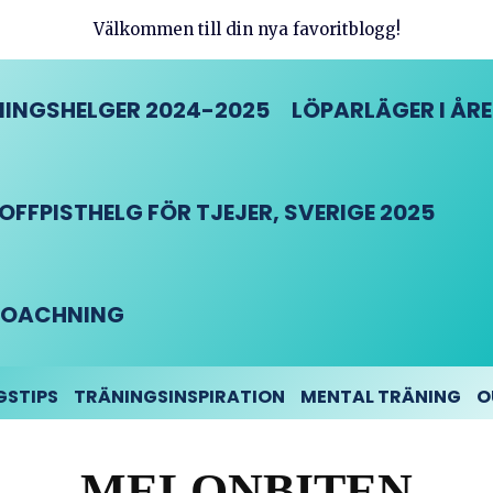
Välkommen till din nya favoritblogg!
INGSHELGER 2024-2025
LÖPARLÄGER I ÅRE
FFPISTHELG FÖR TJEJER, SVERIGE 2025
DCOACHNING
GSTIPS
TRÄNINGSINSPIRATION
MENTAL TRÄNING
O
MELONBITEN