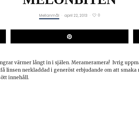
0
Mellanmål
·
april 22, 2013
·
fingrar värmer långt in i själen. Merameramera! Ivrig uppm
att få linsen nerkladdad i generöst erbjudande om att smaka
ött innehåll.