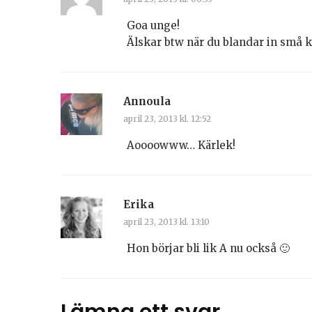
Goa unge!
Älskar btw när du blandar in små kä
Annoula
april 23, 2013 kl. 12:52
Aoooowww… Kärlek!
Erika
april 23, 2013 kl. 13:10
Hon börjar bli lik A nu också 🙂