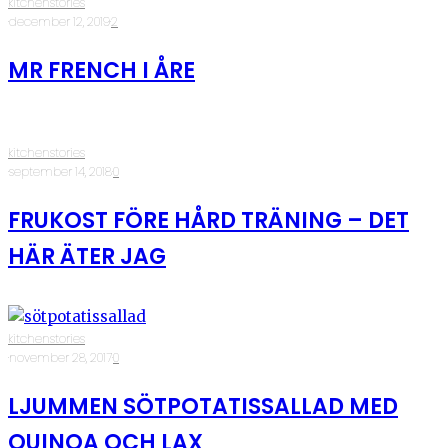
kitchenstories
·
december 12, 2019
·
2
MR FRENCH I ÅRE
kitchenstories
·
september 14, 2018
·
0
FRUKOST FÖRE HÅRD TRÄNING – DET
HÄR ÄTER JAG
kitchenstories
·
november 28, 2017
·
0
LJUMMEN SÖTPOTATISSALLAD MED
QUINOA OCH LAX