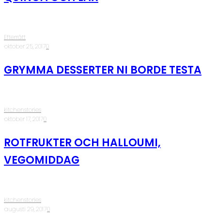
Efterrätt
·
oktober 25, 2017
·
0
GRYMMA DESSERTER NI BORDE TESTA
kitchenstories
·
oktober 17, 2017
·
0
ROTFRUKTER OCH HALLOUMI,
VEGOMIDDAG
kitchenstories
·
augusti 29, 2017
·
0