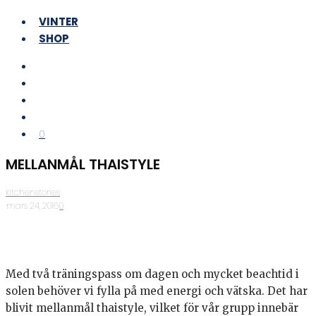
VINTER
SHOP
0
MELLANMÅL THAISTYLE
kitchenstories
·
mars 24, 2016
·
0
Med två träningspass om dagen och mycket beachtid i
solen behöver vi fylla på med energi och vätska. Det har
blivit mellanmål thaistyle, vilket för vår grupp innebär