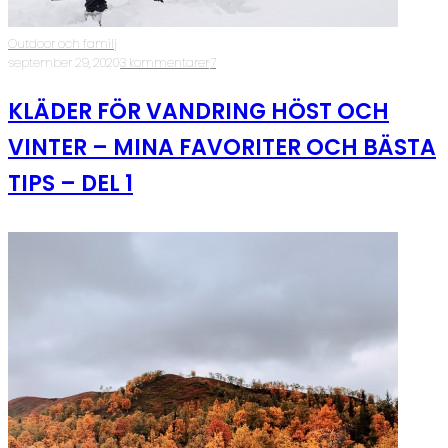
Outdoor och familj
·
september 29, 2020
·
3 kommentarer
·
7
KLÄDER FÖR VANDRING HÖST OCH
VINTER – MINA FAVORITER OCH BÄSTA
TIPS – DEL 1