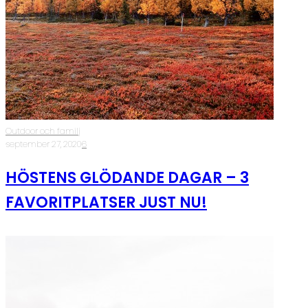
Outdoor och familj
·
september 27, 2020
·
6
HÖSTENS GLÖDANDE DAGAR – 3
FAVORITPLATSER JUST NU!