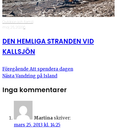
Outdoor och familj
·
maj 25, 2020
·
6
DEN HEMLIGA STRANDEN VID
KALLSJÖN
Föregående
Att spendera dagen
Nästa
Vandring på Island
Inga kommentarer
Martina
skriver:
mars 25, 2013 kl. 14:25