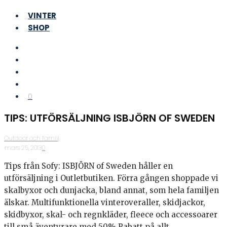
VINTER
SHOP
0
TIPS: UTFÖRSÄLJNING ISBJÖRN OF SWEDEN
Outdoor och familj
·
mars 25, 2013
·
0
Tips från Sofy: ISBJÖRN of Sweden håller en
utförsäljning i Outletbutiken. Förra gången shoppade vi
skalbyxor och dunjacka, bland annat, som hela familjen
älskar. Multifunktionella vinteroveraller, skidjackor,
skidbyxor, skal- och regnkläder, fleece och accessoarer
till små äventyrare med 50% Rabatt på allt.