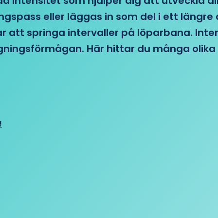
d intensitet som hjälper dig att utveckla di
ngspass eller läggas in som del i ett läng
ar att springa intervaller på löparbana. Int
tagningsförmågan. Här hittar du många olika 
!