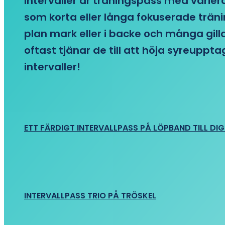
Intervaller är träningspass med variera
som korta eller långa fokuserade träni
plan mark eller i backe och många gill
oftast tjänar de till att höja syreupp
intervaller!
ETT FÄRDIGT INTERVALLPASS PÅ LÖPBAND TILL DIG
INTERVALLPASS TRIO PÅ TRÖSKEL