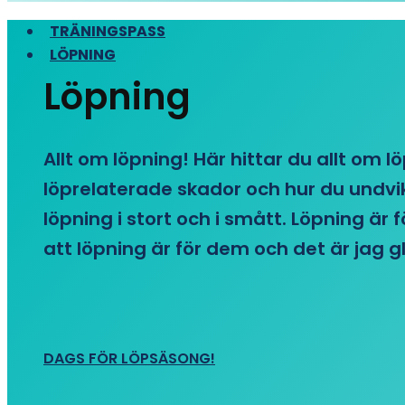
TRÄNINGSPASS
LÖPNING
Löpning
Allt om löpning! Här hittar du allt om l
löprelaterade skador och hur du undvike
löpning i stort och i smått. Löpning är
att löpning är för dem och det är jag gl
DAGS FÖR LÖPSÄSONG!