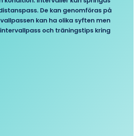
n kondition. Intervaller kan springas
re distanspass. De kan genomföras på
ervallpassen kan ha olika syften men
intervallpass och träningstips kring