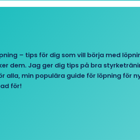
öpning – tips för dig som vill börja med löpn
r dem. Jag ger dig tips på bra styrketränin
 för alla, min populära guide för löpning för
ad för!