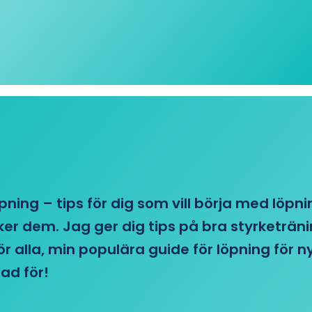
öpning – tips för dig som vill börja med löpn
r dem. Jag ger dig tips på bra styrketränin
 för alla, min populära guide för löpning för
ad för!