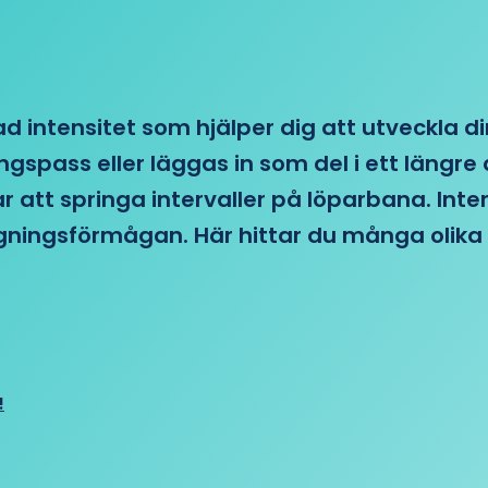
d intensitet som hjälper dig att utveckla di
ngspass eller läggas in som del i ett läng
ar att springa intervaller på löparbana. Int
tagningsförmågan. Här hittar du många olika 
!