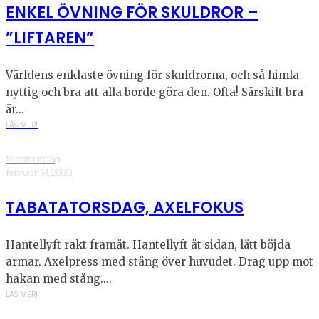
ENKEL ÖVNING FÖR SKULDROR –
”LIFTAREN”
Världens enklaste övning för skuldrorna, och så himla
nyttig och bra att alla borde göra den. Ofta! Särskilt bra
är...
LÄS MER!
Tabatatisdag
·
februari 14, 2013
·
0
TABATATORSDAG, AXELFOKUS
Hantellyft rakt framåt. Hantellyft åt sidan, lätt böjda
armar. Axelpress med stång över huvudet. Drag upp mot
hakan med stång....
LÄS MER!