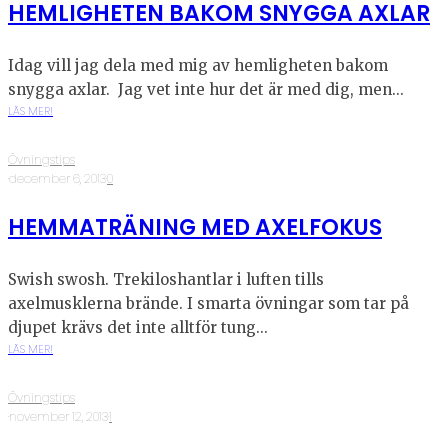
HEMLIGHETEN BAKOM SNYGGA AXLAR
Idag vill jag dela med mig av hemligheten bakom
snygga axlar. Jag vet inte hur det är med dig, men...
LÄS MER!
Övningstips
·
december 6, 2013
·
0
HEMMATRÄNING MED AXELFOKUS
Swish swosh. Trekiloshantlar i luften tills
axelmusklerna brände. I smarta övningar som tar på
djupet krävs det inte alltför tung...
LÄS MER!
Övningstips
·
november 12, 2013
·
1