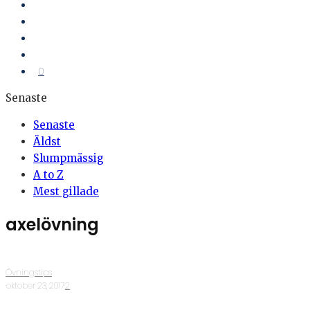
0
Senaste
Senaste
Äldst
Slumpmässig
A to Z
Mest gillade
axelövning
Övningstips
·
oktober 23, 2017
·
2