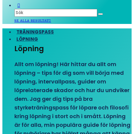
SE ALLA RESULTAT
TRÄNINGSPASS
LÖPNING
Löpning
Allt om löpning! Här hittar du allt om
löpning – tips för dig som vill börja med
löpning, intervallpass, guider om
löprelaterade skador och hur du undviker
dem. Jag ger dig tips på bra
styrketräningspass för löpare och filosofi
kring löpning i stort och i smått. Löpning
är för alla, min populära guide för löpning
för nybörjare har hjälpt många att känna