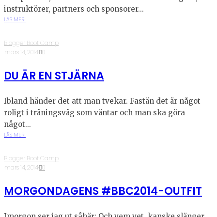
instruktörer, partners och sponsorer...
LÄS MER!
Blogger Boot Camp
·
mars 14, 2014
·
0
DU ÄR EN STJÄRNA
Ibland händer det att man tvekar. Fastän det är något
roligt i träningsväg som väntar och man ska göra
något...
LÄS MER!
Blogger Boot Camp
·
mars 14, 2014
·
0
MORGONDAGENS #BBC2014-OUTFIT
Imorgon ser jag ut såhär: Och vem vet, kanske slänger