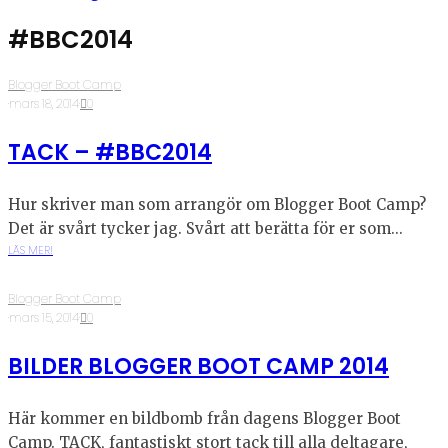
#BBC2014
Blogger Boot Camp
·
mars 18, 2014
·
0
TACK – #BBC2014
Hur skriver man som arrangör om Blogger Boot Camp?
Det är svårt tycker jag. Svårt att berätta för er som...
LÄS MER!
Blogger Boot Camp
·
mars 15, 2014
·
0
BILDER BLOGGER BOOT CAMP 2014
Här kommer en bildbomb från dagens Blogger Boot
Camp. TACK, fantastiskt stort tack till alla deltagare,