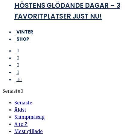
HÖSTENS GLÖDANDE DAGAR – 3
FAVORITPLATSER JUST NU!
VINTER
SHOP
0
Senaste
Senaste
Äldst
Slumpmässig
A to Z
Mest gillade