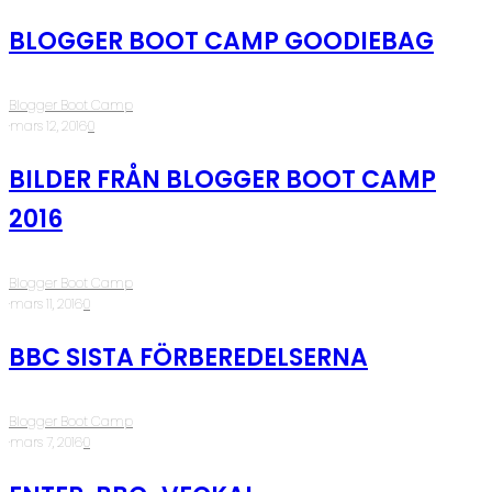
BLOGGER BOOT CAMP GOODIEBAG
Blogger Boot Camp
·
mars 12, 2016
·
0
BILDER FRÅN BLOGGER BOOT CAMP
2016
Blogger Boot Camp
·
mars 11, 2016
·
0
BBC SISTA FÖRBEREDELSERNA
Blogger Boot Camp
·
mars 7, 2016
·
0