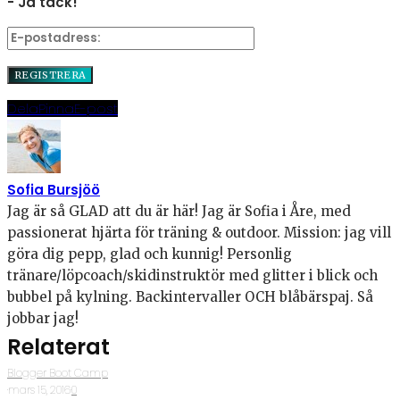
- Ja tack!
Dela
Pinna
E-post
Sofia Bursjöö
Jag är så GLAD att du är här! Jag är Sofia i Åre, med
passionerat hjärta för träning & outdoor. Mission: jag vill
göra dig pepp, glad och kunnig! Personlig
tränare/löpcoach/skidinstruktör med glitter i blick och
bubbel på kylning. Backintervaller OCH blåbärspaj. Så
jobbar jag!
Relaterat
Blogger Boot Camp
·
mars 15, 2016
·
0