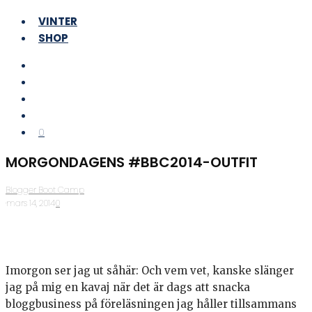
VINTER
SHOP
0
MORGONDAGENS #BBC2014-OUTFIT
Blogger Boot Camp
·
mars 14, 2014
·
0
Imorgon ser jag ut såhär: Och vem vet, kanske slänger
jag på mig en kavaj när det är dags att snacka
bloggbusiness på föreläsningen jag håller tillsammans