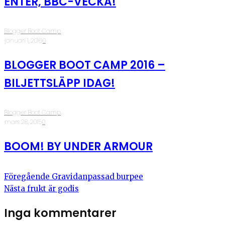
ENTER, BBC-VECKA!
Blogger Boot Camp
·
januari 1, 2016
·
0
BLOGGER BOOT CAMP 2016 –
BILJETTSLÄPP IDAG!
Blogger Boot Camp
·
mars 28, 2015
·
0
BOOM! BY UNDER ARMOUR
Föregående
Gravidanpassad burpee
Nästa
frukt är godis
Inga kommentarer