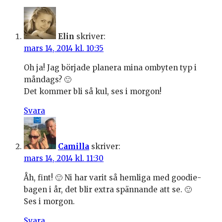
Elin
skriver:
mars 14, 2014 kl. 10:35
Oh ja! Jag började planera mina ombyten typ i
måndags? 🙂
Det kommer bli så kul, ses i morgon!
Svara
Camilla
skriver:
mars 14, 2014 kl. 11:30
Åh, fint! 🙂 Ni har varit så hemliga med goodie-
bagen i år, det blir extra spännande att se. 🙂
Ses i morgon.
Svara