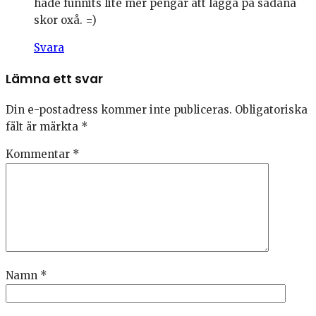
hade funnits lite mer pengar att lägga på sådana
skor oxå. =)
Svara
Lämna ett svar
Din e-postadress kommer inte publiceras.
Obligatoriska
fält är märkta
*
Kommentar
*
Namn
*