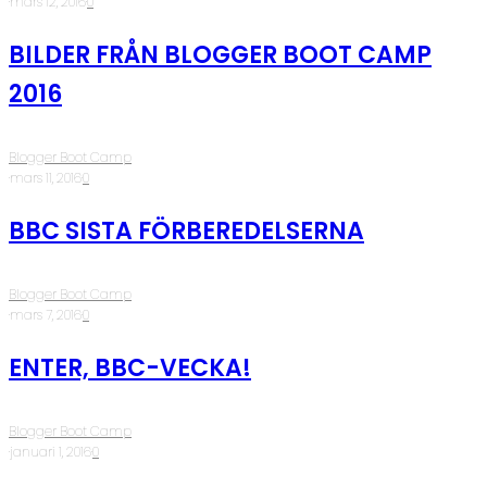
·
mars 12, 2016
·
0
BILDER FRÅN BLOGGER BOOT CAMP
2016
Blogger Boot Camp
·
mars 11, 2016
·
0
BBC SISTA FÖRBEREDELSERNA
Blogger Boot Camp
·
mars 7, 2016
·
0
ENTER, BBC-VECKA!
Blogger Boot Camp
·
januari 1, 2016
·
0