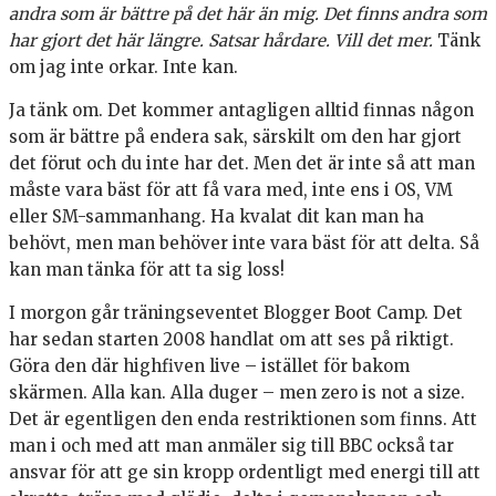
andra som är bättre på det här än mig. Det finns andra som
har gjort det här längre. Satsar hårdare. Vill det mer.
Tänk
om jag inte orkar. Inte kan.
Ja tänk om. Det kommer antagligen alltid finnas någon
som är bättre på endera sak, särskilt om den har gjort
det förut och du inte har det. Men det är inte så att man
måste vara bäst för att få vara med, inte ens i OS, VM
eller SM-sammanhang. Ha kvalat dit kan man ha
behövt, men man behöver inte vara bäst för att delta. Så
kan man tänka för att ta sig loss!
I morgon går träningseventet Blogger Boot Camp. Det
har sedan starten 2008 handlat om att ses på riktigt.
Göra den där highfiven live – istället för bakom
skärmen. Alla kan. Alla duger – men zero is not a size.
Det är egentligen den enda restriktionen som finns. Att
man i och med att man anmäler sig till BBC också tar
ansvar för att ge sin kropp ordentligt med energi till att