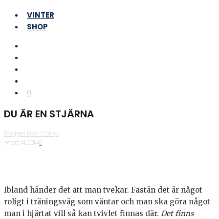
VINTER
SHOP
0
DU ÄR EN STJÄRNA
Blogger Boot Camp
·
mars 14, 2014
·
0
Ibland händer det att man tvekar. Fastän det är något
roligt i träningsväg som väntar och man ska göra något
man i hjärtat vill så kan tvivlet finnas där.
Det finns