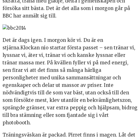
skratta, träna med glädje, delta i gemenskapen och
försöka sitt bästa. Det är det alla som i morgon går på
BBC har anmält sig till.
Det är dags igen. I morgon kör vi. Du är en
stjärna.Klockan nio startar första passet – sen tränar vi,
lyssnar vi, äter vi, tränar vi och kanske lyssnar eller
tränar massa mer. På kvällen fyller vi på med energi,
sen firar vi att det finns så många härliga
personligheter med unika sammansättningar och
egenskaper och delar ut massor av priser. Inte
nödvändigtvis till de som var bäst, utan också till den
som försökte mest, klev utanför en bekvämlighetszon,
sprängde gränser, var extra peppig och hjälpsam, bidrog
till bra stämning eller som fjantade sig i vårt
photobooth.
Träningsväskan är packad. Pirret finns i magen. Låt det