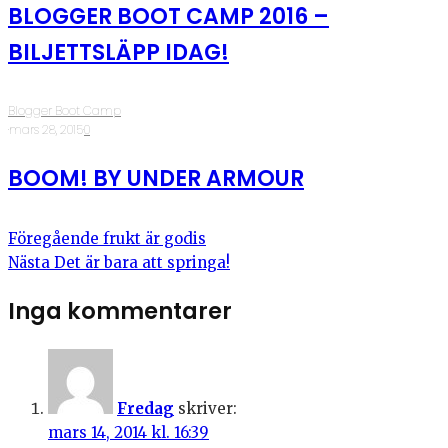
BLOGGER BOOT CAMP 2016 –
BILJETTSLÄPP IDAG!
Blogger Boot Camp
·
mars 28, 2015
·
0
BOOM! BY UNDER ARMOUR
Föregående
frukt är godis
Nästa
Det är bara att springa!
Inga kommentarer
Fredag
skriver:
mars 14, 2014 kl. 16:39