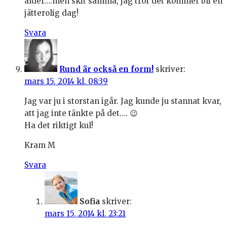
ålder….men skit samma, jag tror det kommer bli en
jätterolig dag!
Svara
Rund är också en form!
skriver:
mars 15, 2014 kl. 08:39
Jag var ju i storstan igår. Jag kunde ju stannat kvar,
att jag inte tänkte på det…. 😉
Ha det riktigt kul!
Kram M
Svara
Sofia
skriver:
mars 15, 2014 kl. 23:21