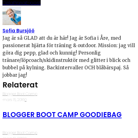
Dela
Pinna
E-post
Sofia Bursjöö
Jag är så GLAD att du är här! Jag är Sofia i Åre, med
passionerat hjärta för träning & outdoor. Mission: jag vill
göra dig pepp, glad och kunnig! Personlig
tränare/löpcoach/skidinstruktör med glitter i blick och
bubbel på kylning. Backintervaller OCH blåbärspaj. Så
jobbar jag!
Relaterat
Blogger Boot Camp
·
mars 15, 2016
·
0
BLOGGER BOOT CAMP GOODIEBAG
Blogger Boot Camp