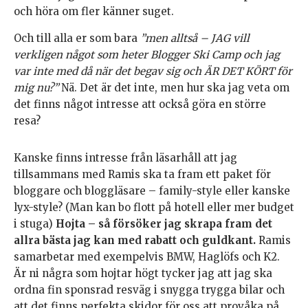
och höra om fler känner suget.
Och till alla er som bara
”men alltså – JAG vill
verkligen något som heter Blogger Ski Camp och jag
var inte med då när det begav sig och ÄR DET KÖRT för
mig nu?”
Nä. Det är det inte, men hur ska jag veta om
det finns något intresse att också göra en större
resa?
Kanske finns intresse från läsarhåll att jag
tillsammans med Ramis ska ta fram ett paket för
bloggare och bloggläsare – family-style eller kanske
lyx-style? (Man kan bo flott på hotell eller mer budget
i stuga)
Hojta – så försöker jag skrapa fram det
allra bästa jag kan med rabatt och guldkant.
Ramis
samarbetar med exempelvis BMW, Haglöfs och K2.
Är ni några som hojtar högt tycker jag att jag ska
ordna fin sponsrad resväg i snygga trygga bilar och
att det finns perfekta skidor för oss att provåka på