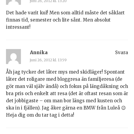
juni 26, 2012 kl. 13:20
Det hade varit kul! Men som alltid måste det såklart
finnas tid, semester och lite sånt. Men absolut
intressant!
Annika
Svara
juni 26, 2012 kl. 13:59
Åh jag tycker det låter mys med skidläger! Spontant
låter det roligare med bloggresa än familjeresa (de
gör man väl själv ändå) och fokus på längdåkning och
bra pris och enkelt att resa (det är oftast resan som är
det jobbigaste – om man bor längs med kusten och
ska in i fjällen). Jag åker gärna en BMW från Luleå 😉
Heja dig om du tar tag i detta!