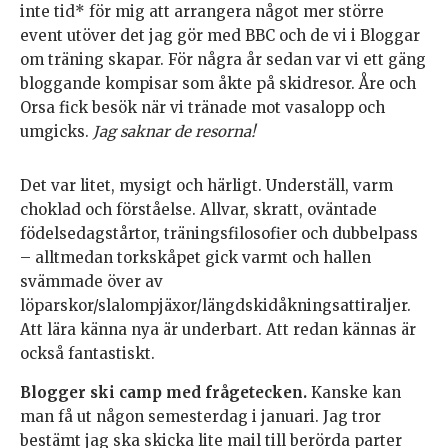
inte tid* för mig att arrangera något mer större
event utöver det jag gör med BBC och de vi i Bloggar
om träning skapar. För några år sedan var vi ett gäng
bloggande kompisar som åkte på skidresor. Åre och
Orsa fick besök när vi tränade mot vasalopp och
umgicks.
Jag saknar de resorna!
Det var litet, mysigt och härligt. Underställ, varm
choklad och förståelse. Allvar, skratt, oväntade
födelsedagstårtor, träningsfilosofier och dubbelpass
– alltmedan torkskåpet gick varmt och hallen
svämmade över av
löparskor/slalompjäxor/längdskidåkningsattiraljer.
Att lära känna nya är underbart. Att redan kännas är
också fantastiskt.
Blogger ski camp med frågetecken.
Kanske kan
man få ut någon semesterdag i januari. Jag tror
bestämt jag ska skicka lite mail till berörda parter