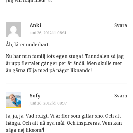
Jag vill följa med!! 🙂
Anki
Svara
juni 26, 2012 kl. 08:31
Åh, låter underbart.
Nu har min familj iofs egen stuga i Tänndalen så jag
är upp flertalet gånger per år ändå. Men skulle mer
än gärna följa med på något liknande!
Sofy
Svara
juni 26, 2012 kl. 08:37
Ja, ja, ja! Vad roligt. Vi är fler som gillar snö. Och att
hänga. Och att nå nya mål. Och inspireras. Vem kan
säga nej liksom?!