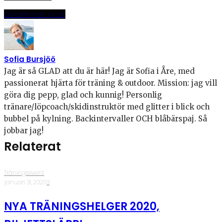
Dela
Pinna
E-post
Sofia Bursjöö
Jag är så GLAD att du är här! Jag är Sofia i Åre, med
passionerat hjärta för träning & outdoor. Mission: jag vill
göra dig pepp, glad och kunnig! Personlig
tränare/löpcoach/skidinstruktör med glitter i blick och
bubbel på kylning. Backintervaller OCH blåbärspaj. Så
jobbar jag!
Relaterat
Träningsevent
·
januari 31, 2020
·
3
NYA TRÄNINGSHELGER 2020,