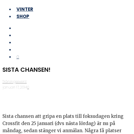
VINTER
SHOP
0
SISTA CHANSEN!
Träningsevent
·
januari 17, 2014
·
0
Sista chansen att gripa en plats till foksudagen kring
Crossfit den 25 januari (dvs nästa lördag) är nu på
måndag, sedan stänger vi anmälan. Några få platser