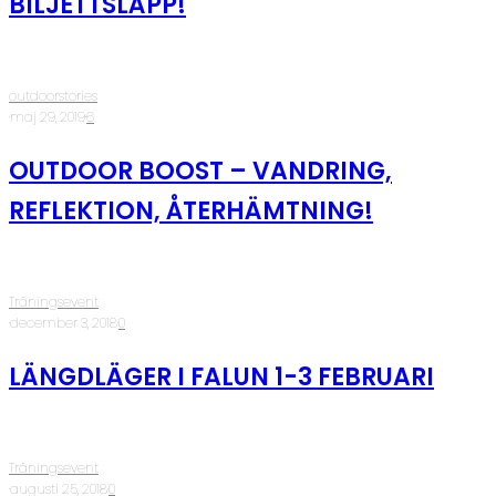
BILJETTSLÄPP!
outdoorstories
·
maj 29, 2019
·
6
OUTDOOR BOOST – VANDRING,
REFLEKTION, ÅTERHÄMTNING!
Träningsevent
·
december 3, 2018
·
0
LÄNGDLÄGER I FALUN 1-3 FEBRUARI
Träningsevent
·
augusti 25, 2018
·
0