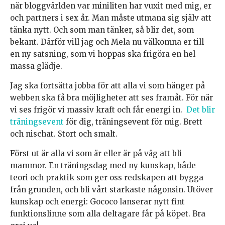
när bloggvärlden var miniliten har vuxit med mig, er
och partners i sex år. Man måste utmana sig själv att
tänka nytt. Och som man tänker, så blir det, som
bekant. Därför vill jag och Mela nu välkomna er till
en ny satsning, som vi hoppas ska frigöra en hel
massa glädje.
Jag ska fortsätta jobba för att alla vi som hänger på
webben ska få bra möjligheter att ses framåt. För när
vi ses frigör vi massiv kraft och får energi in.
Det blir
träningsevent
för dig, träningsevent för mig. Brett
och nischat. Stort och smalt.
Först ut är alla vi som är eller är på väg att bli
mammor. En träningsdag med ny kunskap, både
teori och praktik som ger oss redskapen att bygga
från grunden, och bli vårt starkaste någonsin. Utöver
kunskap och energi: Gococo lanserar nytt fint
funktionslinne som alla deltagare får på köpet. Bra