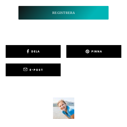
DELA
PINNA
E-POST