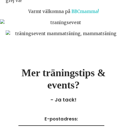
grej va!
Varmt välkomna på
BBCmamma!
Mer träningstips &
events?
- Ja tack!