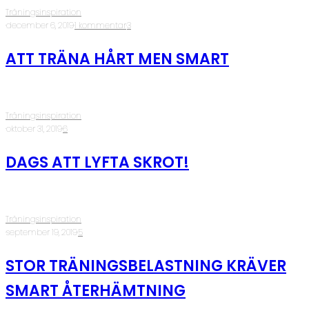
Träningsinspiration
·
december 6, 2019
·
1 kommentar
·
3
ATT TRÄNA HÅRT MEN SMART
Träningsinspiration
·
oktober 31, 2019
·
6
DAGS ATT LYFTA SKROT!
Träningsinspiration
·
september 19, 2019
·
5
STOR TRÄNINGSBELASTNING KRÄVER
SMART ÅTERHÄMTNING