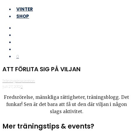
VINTER
SHOP
0
ATT FÖRLITA SIG PÅ VILJAN
Träningsinspiration
·
juli 27, 2012
·
0
Fredsrörelse, mänskliga rättigheter, träningsblogg. Det
funkar! Sen är det bara att få ut den där viljan i någon
slags aktivitet.
Mer träningstips & events?