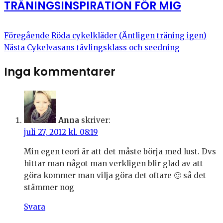
TRÄNINGSINSPIRATION FÖR MIG
Föregående
Röda cykelkläder (Äntligen träning igen)
Nästa
Cykelvasans tävlingsklass och seedning
Inga kommentarer
Anna
skriver:
juli 27, 2012 kl. 08:19
Min egen teori är att det måste börja med lust. Dvs
hittar man något man verkligen blir glad av att
göra kommer man vilja göra det oftare 🙂 så det
stämmer nog
Svara