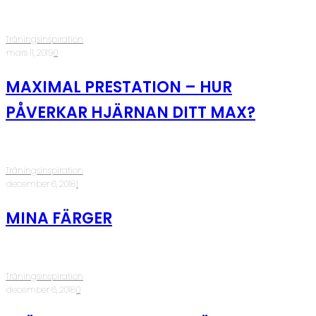
Träningsinspiration
·
mars 11, 2019
·
0
MAXIMAL PRESTATION – HUR
PÅVERKAR HJÄRNAN DITT MAX?
Träningsinspiration
·
december 6, 2018
·
1
MINA FÄRGER
Träningsinspiration
·
december 6, 2018
·
0