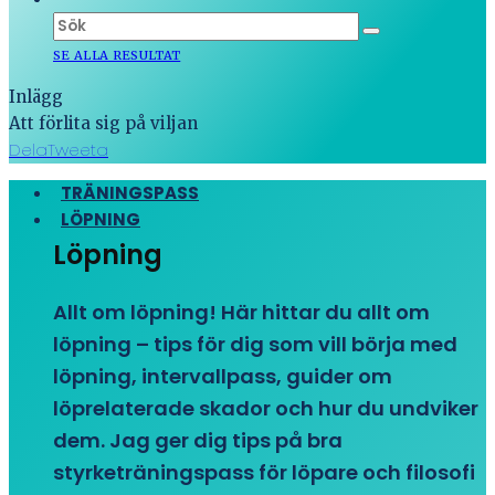
SE ALLA RESULTAT
Inlägg
Att förlita sig på viljan
Dela
Tweeta
TRÄNINGSPASS
LÖPNING
Löpning
Allt om löpning! Här hittar du allt om
löpning – tips för dig som vill börja med
löpning, intervallpass, guider om
löprelaterade skador och hur du undviker
dem. Jag ger dig tips på bra
styrketräningspass för löpare och filosofi