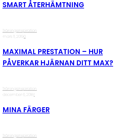
SMART ÅTERHÄMTNING
Träningsinspiration
·
mars 11, 2019
·
0
MAXIMAL PRESTATION – HUR
PÅVERKAR HJÄRNAN DITT MAX?
Träningsinspiration
·
december 6, 2018
·
1
MINA FÄRGER
Träningsinspiration