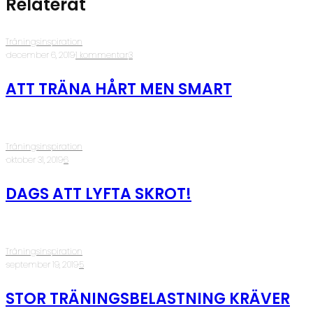
Relaterat
Träningsinspiration
·
december 6, 2019
·
1 kommentar
·
3
ATT TRÄNA HÅRT MEN SMART
Träningsinspiration
·
oktober 31, 2019
·
6
DAGS ATT LYFTA SKROT!
Träningsinspiration
·
september 19, 2019
·
5
STOR TRÄNINGSBELASTNING KRÄVER