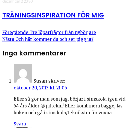
·
december 6, 2018
·
0
TRÄNINGSINSPIRATION FÖR MIG
Föregående
Tre löparfrågor från nybörjare
Nästa
Och här kommer du och ser pigg ut?
Inga kommentarer
Susan
skriver:
oktober 20, 2013 kl. 21:05
Eller så gör man som jag, börjar i simskola igen vid
54 års ålder 🙂 jättekul! Eller kombinera bägge, läs
boken och gå i simskola/tekniksim för vuxna.
Svara