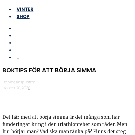
VINTER
SHOP
0
BOKTIPS FÖR ATT BÖRJA SIMMA
Träningsinspiration
·
oktober 20, 2013
·
0
Det här med att börja simma är det många som har
funderingar kring i den triathlonfeber som råder. Men
hur börjar man? Vad ska man tänka på? Finns det steg