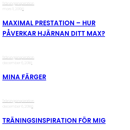
Träningsinspiration
·
mars 11, 2019
·
0
MAXIMAL PRESTATION – HUR
PÅVERKAR HJÄRNAN DITT MAX?
Träningsinspiration
·
december 6, 2018
·
1
MINA FÄRGER
Träningsinspiration
·
december 6, 2018
·
0
TRÄNINGSINSPIRATION FÖR MIG