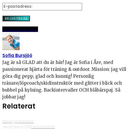
Dela
Pinna
E-post
Sofia Bursjöö
Jag är så GLAD att du är här! Jag är Sofia i Åre, med
passionerat hjärta för träning & outdoor. Mission: jag vill
göra dig pepp, glad och kunnig! Personlig
tränare/löpcoach/skidinstruktör med glitter i blick och
bubbel på kylning. Backintervaller OCH blåbärspaj. Så
jobbar jag!
Relaterat
Träningsinspiration
·
december 6, 2019
·
1 kommentar
·
3