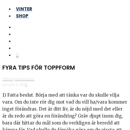
VINTER
SHOP
0
FYRA TIPS FÖR TOPPFORM
Träningsinspiration
·
januari 8, 2013
·
0
1) Fatta beslut. Börja med att tänka var du skulle vilja
vara. Om du inte rör dig mot vad du vill ha/vara kommer
inget förändras. Det är ditt liv, är du nöjd med det eller
är du redo att göra en förändring? Gräv djupt inom dig,
bara där hittar du mål som du verkligen är beredd att
kämpa för. Vad skulle du försöka göra om du visste att