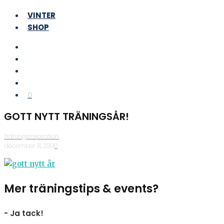
VINTER
SHOP
0
GOTT NYTT TRÄNINGSÅR!
Träningsinspiration
·
december 31, 2013
·
0
Mer träningstips & events?
- Ja tack!