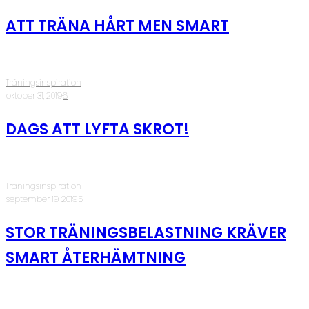
ATT TRÄNA HÅRT MEN SMART
Träningsinspiration
·
oktober 31, 2019
·
6
DAGS ATT LYFTA SKROT!
Träningsinspiration
·
september 19, 2019
·
5
STOR TRÄNINGSBELASTNING KRÄVER
SMART ÅTERHÄMTNING