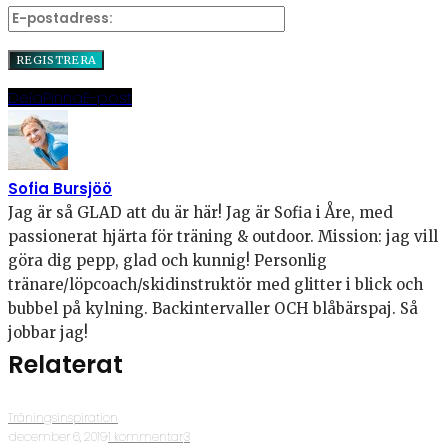
Dela
Pinna
E-post
Sofia Bursjöö
Jag är så GLAD att du är här! Jag är Sofia i Åre, med
passionerat hjärta för träning & outdoor. Mission: jag vill
göra dig pepp, glad och kunnig! Personlig
tränare/löpcoach/skidinstruktör med glitter i blick och
bubbel på kylning. Backintervaller OCH blåbärspaj. Så
jobbar jag!
Relaterat
Träningsinspiration
·
december 6, 2019
·
1 kommentar
·
3