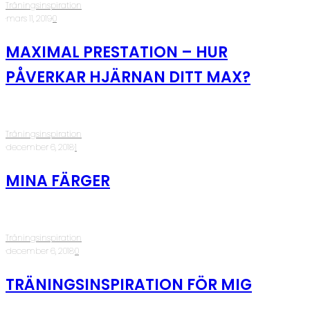
Träningsinspiration
·
mars 11, 2019
·
0
MAXIMAL PRESTATION – HUR
PÅVERKAR HJÄRNAN DITT MAX?
Träningsinspiration
·
december 6, 2018
·
1
MINA FÄRGER
Träningsinspiration
·
december 6, 2018
·
0
TRÄNINGSINSPIRATION FÖR MIG