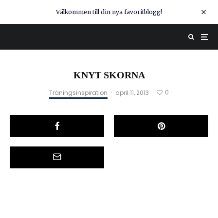
Välkommen till din nya favoritblogg!
KNYT SKORNA
0
Träningsinspiration
·
april 11, 2013
·