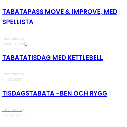
TABATAPASS MOVE & IMPROVE, MED
SPELLISTA
Tabatatisdag
·
oktober 8, 2014
·
0
TABATATISDAG MED KETTLEBELL
Tabatatisdag
·
juli 22, 2014
·
0
TISDAGSTABATA -BEN OCH RYGG
Tabatatisdag
·
mars 18, 2014
·
0