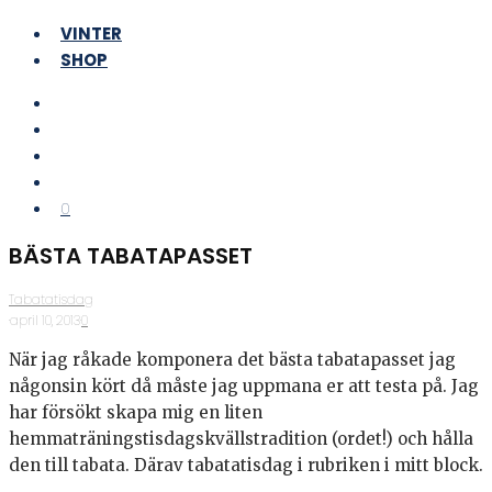
VINTER
SHOP
0
BÄSTA TABATAPASSET
Tabatatisdag
·
april 10, 2013
·
0
När jag råkade komponera det bästa tabatapasset jag
någonsin kört då måste jag uppmana er att testa på. Jag
har försökt skapa mig en liten
hemmaträningstisdagskvällstradition (ordet!) och hålla
den till tabata. Därav tabatatisdag i rubriken i mitt block.