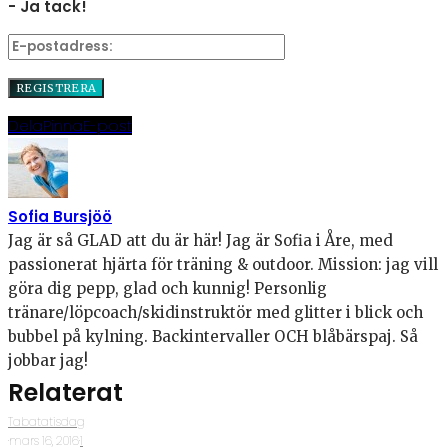
- Ja tack!
Dela
Pinna
E-post
Sofia Bursjöö
Jag är så GLAD att du är här! Jag är Sofia i Åre, med
passionerat hjärta för träning & outdoor. Mission: jag vill
göra dig pepp, glad och kunnig! Personlig
tränare/löpcoach/skidinstruktör med glitter i blick och
bubbel på kylning. Backintervaller OCH blåbärspaj. Så
jobbar jag!
Relaterat
Tabatatisdag
·
mars 16, 2016
·
1