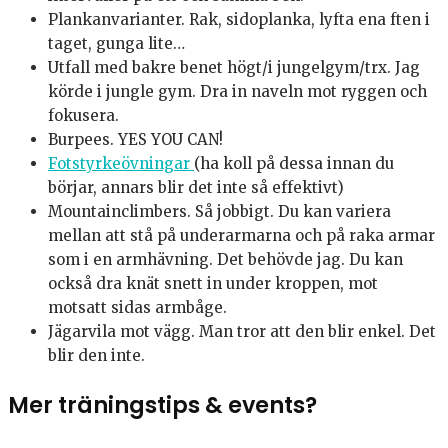
Plankanvarianter. Rak, sidoplanka, lyfta ena ften i
taget, gunga lite…
Utfall med bakre benet högt/i jungelgym/trx. Jag
körde i jungle gym. Dra in naveln mot ryggen och
fokusera.
Burpees. YES YOU CAN!
Fotstyrkeövningar
(ha koll på dessa innan du
börjar, annars blir det inte så effektivt)
Mountainclimbers. Så jobbigt. Du kan variera
mellan att stå på underarmarna och på raka armar
som i en armhävning. Det behövde jag. Du kan
också dra knät snett in under kroppen, mot
motsatt sidas armbåge.
Jägarvila mot vägg. Man tror att den blir enkel. Det
blir den inte.
Mer träningstips & events?