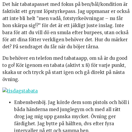
Det här tabatapasset med fokus på ben/bål/kondition är
faktiskt ett grymt löpstyrkepass. Jag uppmanar er också
att inte bli helt ”men vadå, fotstyrkeövningar – nu får
hon skärpa sig!?” för det är ett jäkligt juste inslag. Inte
bara för att du vill dö en smula efter burpees, utan också
för att dina fötter verkligen behöver det. Hur du märker
det? På sendraget du får när du böjer tårna.
Du behöver en telefon med tabataapp, om så är du good
to go! Kör igenom en tabata (aktivt x 8) för varje punkt,
skaka ur och tryck på start igen och gå direkt på nästa
övning.
Enbensbenböj. Jag körde dem som pistols och höll i
båda händerna med junglegym och med all rätt
drog jag mig upp ganska mycket. Övning ger
färdighet. Jag bytte på hälften, dvs efter fyra
intervaller på ett och samma ben.