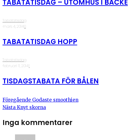
TABATATISDAG – UTOMHUS I BACKE
Tabatatisdag
·
mars 4, 2014
·
0
TABATATISDAG HOPP
Tabatatisdag
·
februari 11, 2014
·
1
TISDAGSTABATA FÖR BÅLEN
Föregående
Godaste smoothien
Nästa
Knyt skorna
Inga kommentarer