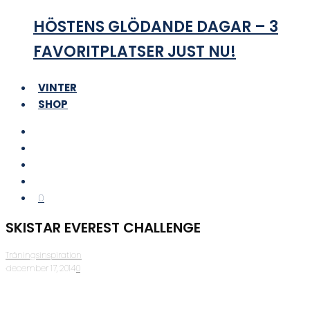
HÖSTENS GLÖDANDE DAGAR – 3
FAVORITPLATSER JUST NU!
VINTER
SHOP
0
SKISTAR EVEREST CHALLENGE
Träningsinspiration
·
december 17, 2014
·
0