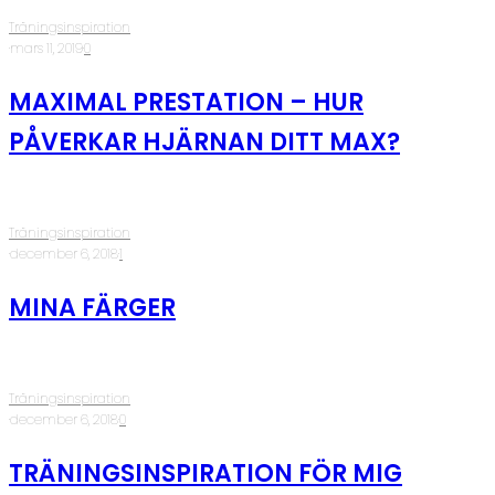
Träningsinspiration
·
mars 11, 2019
·
0
MAXIMAL PRESTATION – HUR
PÅVERKAR HJÄRNAN DITT MAX?
Träningsinspiration
·
december 6, 2018
·
1
MINA FÄRGER
Träningsinspiration
·
december 6, 2018
·
0
TRÄNINGSINSPIRATION FÖR MIG