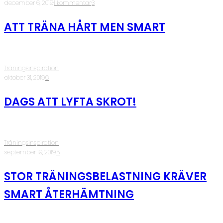
·
december 6, 2019
·
1 kommentar
·
3
ATT TRÄNA HÅRT MEN SMART
Träningsinspiration
·
oktober 31, 2019
·
6
DAGS ATT LYFTA SKROT!
Träningsinspiration
·
september 19, 2019
·
5
STOR TRÄNINGSBELASTNING KRÄVER
SMART ÅTERHÄMTNING